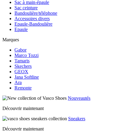
Sac à main-épaule
Sac ceinture
Bandoulière/téléphone
Accessoires divers
Epaule-Bandoulière
Epaule
Marques
Gabor
Marco Tozzi
Tamaris
Skechers
GEOX
Jana Softline
Ara
Remonte
Nouveautés
Découvrir maintenant
Sneakers
Découvrir maintenant