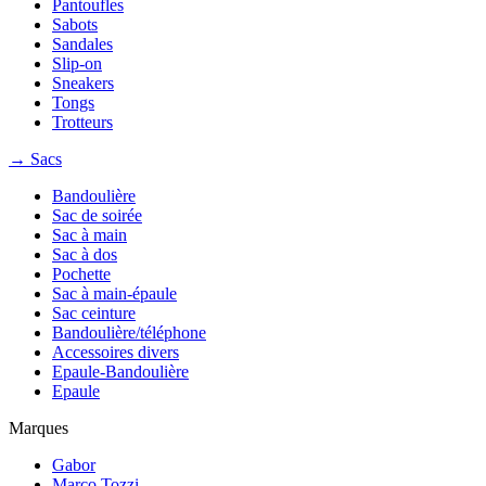
Pantoufles
Sabots
Sandales
Slip-on
Sneakers
Tongs
Trotteurs
→ Sacs
Bandoulière
Sac de soirée
Sac à main
Sac à dos
Pochette
Sac à main-épaule
Sac ceinture
Bandoulière/téléphone
Accessoires divers
Epaule-Bandoulière
Epaule
Marques
Gabor
Marco Tozzi