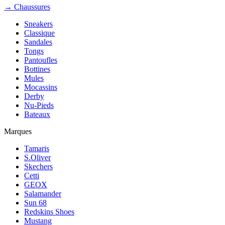
→ Chaussures
Sneakers
Classique
Sandales
Tongs
Pantoufles
Bottines
Mules
Mocassins
Derby
Nu-Pieds
Bateaux
Marques
Tamaris
S.Oliver
Skechers
Cetti
GEOX
Salamander
Sun 68
Redskins Shoes
Mustang