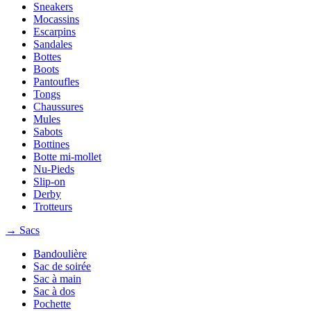
Sneakers
Mocassins
Escarpins
Sandales
Bottes
Boots
Pantoufles
Tongs
Chaussures
Mules
Sabots
Bottines
Botte mi-mollet
Nu-Pieds
Slip-on
Derby
Trotteurs
→ Sacs
Bandoulière
Sac de soirée
Sac à main
Sac à dos
Pochette