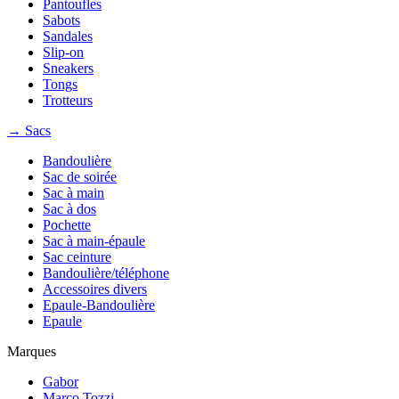
Pantoufles
Sabots
Sandales
Slip-on
Sneakers
Tongs
Trotteurs
→ Sacs
Bandoulière
Sac de soirée
Sac à main
Sac à dos
Pochette
Sac à main-épaule
Sac ceinture
Bandoulière/téléphone
Accessoires divers
Epaule-Bandoulière
Epaule
Marques
Gabor
Marco Tozzi