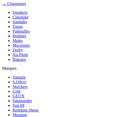
→ Chaussures
Sneakers
Classique
Sandales
Tongs
Pantoufles
Bottines
Mules
Mocassins
Derby
Nu-Pieds
Bateaux
Marques
Tamaris
S.Oliver
Skechers
Cetti
GEOX
Salamander
Sun 68
Redskins Shoes
Mustang