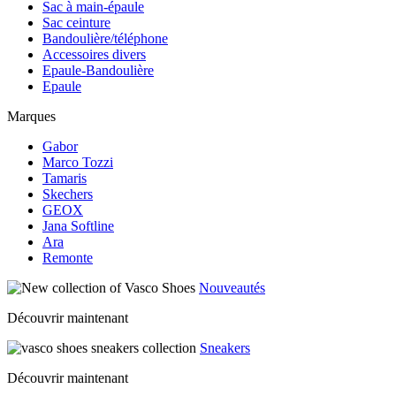
Sac à main-épaule
Sac ceinture
Bandoulière/téléphone
Accessoires divers
Epaule-Bandoulière
Epaule
Marques
Gabor
Marco Tozzi
Tamaris
Skechers
GEOX
Jana Softline
Ara
Remonte
Nouveautés
Découvrir maintenant
Sneakers
Découvrir maintenant