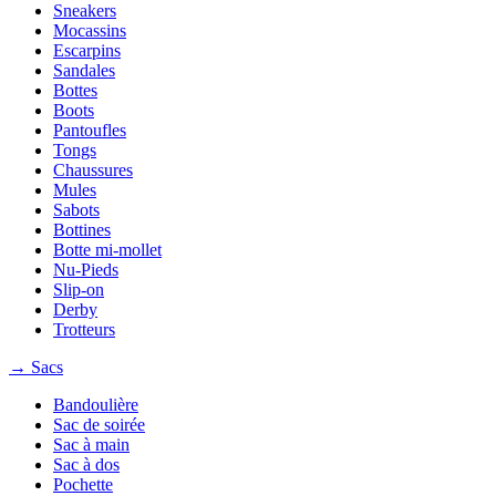
Sneakers
Mocassins
Escarpins
Sandales
Bottes
Boots
Pantoufles
Tongs
Chaussures
Mules
Sabots
Bottines
Botte mi-mollet
Nu-Pieds
Slip-on
Derby
Trotteurs
→ Sacs
Bandoulière
Sac de soirée
Sac à main
Sac à dos
Pochette