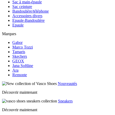
Sac à main-épaule
Sac ceinture
Bandoulière/téléphone
Accessoires divers
Epaule-Bandoulière
Epaule
Marques
Gabor
Marco Tozzi
Tamaris
Skechers
GEOX
Jana Softline
Ara
Remonte
Nouveautés
Découvrir maintenant
Sneakers
Découvrir maintenant