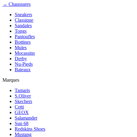
→ Chaussures
Sneakers
Classique
Sandales
Tongs
Pantoufles
Bottines
Mules
Mocassins
Derby
Nu-Pieds
Bateaux
Marques
Tamaris
S.Oliver
Skechers
Cetti
GEOX
Salamander
Sun 68
Redskins Shoes
Mustang