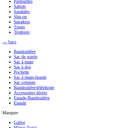
Pantoufles
Sabots
Sandales
Slip-on
Sneakers
Tongs
Trotteurs
→ Sacs
Bandoulière
Sac de soirée
Sac à main
Sac à dos
Pochette
Sac à main-épaule
Sac ceinture
Bandoulière/téléphone
Accessoires divers
Epaule-Bandoulière
Epaule
Marques
Gabor
Marco Tozzi