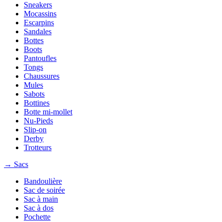
Sneakers
Mocassins
Escarpins
Sandales
Bottes
Boots
Pantoufles
Tongs
Chaussures
Mules
Sabots
Bottines
Botte mi-mollet
Nu-Pieds
Slip-on
Derby
Trotteurs
→ Sacs
Bandoulière
Sac de soirée
Sac à main
Sac à dos
Pochette