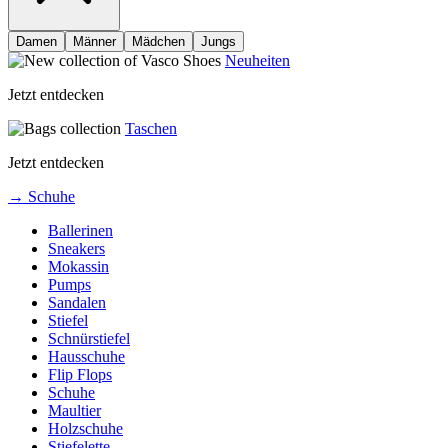
Damen
Männer
Mädchen
Jungs
Neuheiten
Jetzt entdecken
Taschen
Jetzt entdecken
→ Schuhe
Ballerinen
Sneakers
Mokassin
Pumps
Sandalen
Stiefel
Schnürstiefel
Hausschuhe
Flip Flops
Schuhe
Maultier
Holzschuhe
Stiefelette