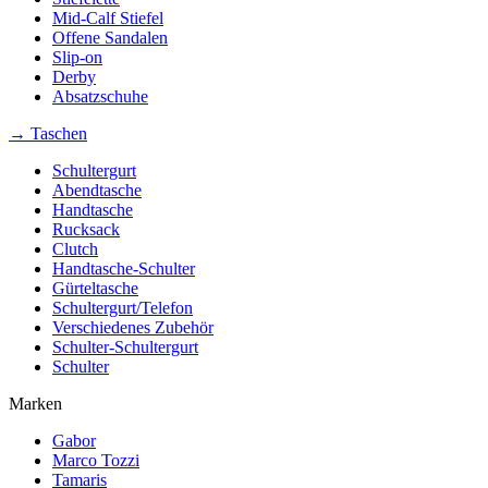
Mid-Calf Stiefel
Offene Sandalen
Slip-on
Derby
Absatzschuhe
→ Taschen
Schultergurt
Abendtasche
Handtasche
Rucksack
Clutch
Handtasche-Schulter
Gürteltasche
Schultergurt/Telefon
Verschiedenes Zubehör
Schulter-Schultergurt
Schulter
Marken
Gabor
Marco Tozzi
Tamaris