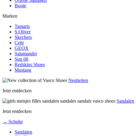
Offene Sandalen
Boote
Marken
Tamaris
S.Oliver
Skechers
Cetti
GEOX
Salamander
Sun 68
Redskins Shoes
Mustang
Neuheiten
Jetzt entdecken
Sandalen
Jetzt entdecken
→ Schuhe
Sandalen