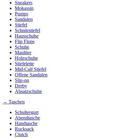
Sneakers
Mokassin
Pumps
Sandalen
Stiefel
Schnürstiefel
Hausschuhe
Flip Flops
Schuhe
Maultier
Holzschuhe
Stiefelette
Mid-Calf Stiefel
Offene Sandalen
Slip-on
Derby
Absatzschuhe
→ Taschen
Schultergurt
Abendtasche
Handtasche
Rucksack
Clutch