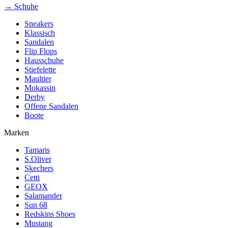
→ Schuhe
Sneakers
Klassisch
Sandalen
Flip Flops
Hausschuhe
Stiefelette
Maultier
Mokassin
Derby
Offene Sandalen
Boote
Marken
Tamaris
S.Oliver
Skechers
Cetti
GEOX
Salamander
Sun 68
Redskins Shoes
Mustang