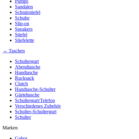
Pumps
Sandalen
Schnürstiefel
Schuhe
Slip-on
Sneakers
Stiefel
Stiefelette
→ Taschen
Schultergurt
Abendtasche
Handtasche
Rucksack
Clutch
Handtasche-Schulter
Gürteltasche
Schultergurt/Telefon
Verschiedenes Zubehör
Schulter-Schultergurt
Schulter
Marken
Gabor