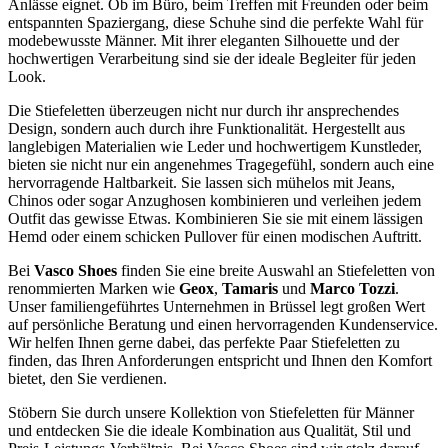
Anlässe eignet. Ob im Büro, beim Treffen mit Freunden oder beim
entspannten Spaziergang, diese Schuhe sind die perfekte Wahl für
modebewusste Männer. Mit ihrer eleganten Silhouette und der
hochwertigen Verarbeitung sind sie der ideale Begleiter für jeden
Look.
Die Stiefeletten überzeugen nicht nur durch ihr ansprechendes
Design, sondern auch durch ihre Funktionalität. Hergestellt aus
langlebigen Materialien wie Leder und hochwertigem Kunstleder,
bieten sie nicht nur ein angenehmes Tragegefühl, sondern auch eine
hervorragende Haltbarkeit. Sie lassen sich mühelos mit Jeans,
Chinos oder sogar Anzughosen kombinieren und verleihen jedem
Outfit das gewisse Etwas. Kombinieren Sie sie mit einem lässigen
Hemd oder einem schicken Pullover für einen modischen Auftritt.
Bei
Vasco Shoes
finden Sie eine breite Auswahl an Stiefeletten von
renommierten Marken wie
Geox
,
Tamaris
und
Marco Tozzi
.
Unser familiengeführtes Unternehmen in Brüssel legt großen Wert
auf persönliche Beratung und einen hervorragenden Kundenservice.
Wir helfen Ihnen gerne dabei, das perfekte Paar Stiefeletten zu
finden, das Ihren Anforderungen entspricht und Ihnen den Komfort
bietet, den Sie verdienen.
Stöbern Sie durch unsere Kollektion von Stiefeletten für Männer
und entdecken Sie die ideale Kombination aus Qualität, Stil und