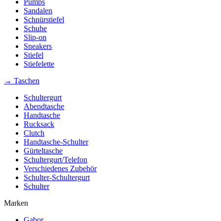
Pumps
Sandalen
Schnürstiefel
Schuhe
Slip-on
Sneakers
Stiefel
Stiefelette
→ Taschen
Schultergurt
Abendtasche
Handtasche
Rucksack
Clutch
Handtasche-Schulter
Gürteltasche
Schultergurt/Telefon
Verschiedenes Zubehör
Schulter-Schultergurt
Schulter
Marken
Gabor