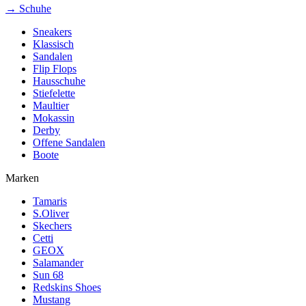
→ Schuhe
Sneakers
Klassisch
Sandalen
Flip Flops
Hausschuhe
Stiefelette
Maultier
Mokassin
Derby
Offene Sandalen
Boote
Marken
Tamaris
S.Oliver
Skechers
Cetti
GEOX
Salamander
Sun 68
Redskins Shoes
Mustang