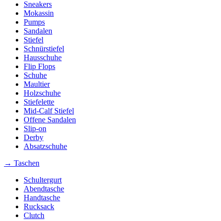
Sneakers
Mokassin
Pumps
Sandalen
Stiefel
Schnürstiefel
Hausschuhe
Flip Flops
Schuhe
Maultier
Holzschuhe
Stiefelette
Mid-Calf Stiefel
Offene Sandalen
Slip-on
Derby
Absatzschuhe
→ Taschen
Schultergurt
Abendtasche
Handtasche
Rucksack
Clutch