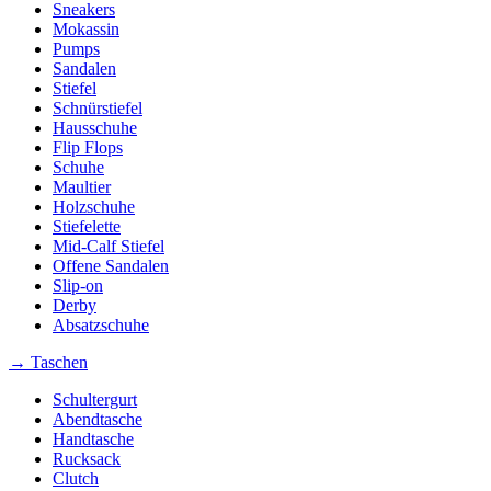
Sneakers
Mokassin
Pumps
Sandalen
Stiefel
Schnürstiefel
Hausschuhe
Flip Flops
Schuhe
Maultier
Holzschuhe
Stiefelette
Mid-Calf Stiefel
Offene Sandalen
Slip-on
Derby
Absatzschuhe
→ Taschen
Schultergurt
Abendtasche
Handtasche
Rucksack
Clutch