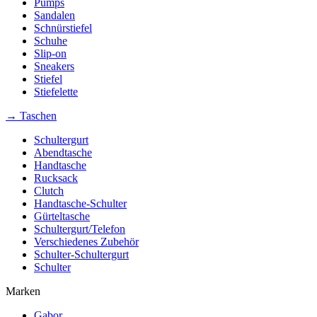
Pumps
Sandalen
Schnürstiefel
Schuhe
Slip-on
Sneakers
Stiefel
Stiefelette
→ Taschen
Schultergurt
Abendtasche
Handtasche
Rucksack
Clutch
Handtasche-Schulter
Gürteltasche
Schultergurt/Telefon
Verschiedenes Zubehör
Schulter-Schultergurt
Schulter
Marken
Gabor