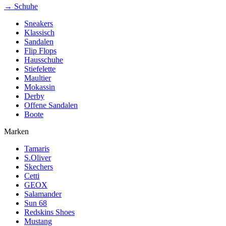
→ Schuhe
Sneakers
Klassisch
Sandalen
Flip Flops
Hausschuhe
Stiefelette
Maultier
Mokassin
Derby
Offene Sandalen
Boote
Marken
Tamaris
S.Oliver
Skechers
Cetti
GEOX
Salamander
Sun 68
Redskins Shoes
Mustang