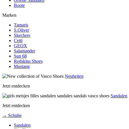
Offene Sandalen
Boote
Marken
Tamaris
S.Oliver
Skechers
Cetti
GEOX
Salamander
Sun 68
Redskins Shoes
Mustang
Neuheiten
Jetzt entdecken
Sandalen
Jetzt entdecken
→ Schuhe
Sandalen