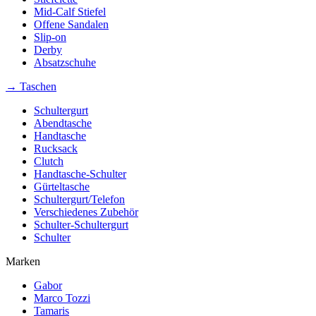
Mid-Calf Stiefel
Offene Sandalen
Slip-on
Derby
Absatzschuhe
→ Taschen
Schultergurt
Abendtasche
Handtasche
Rucksack
Clutch
Handtasche-Schulter
Gürteltasche
Schultergurt/Telefon
Verschiedenes Zubehör
Schulter-Schultergurt
Schulter
Marken
Gabor
Marco Tozzi
Tamaris