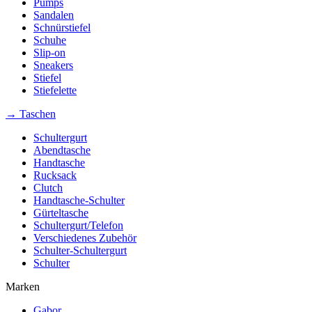
Pumps
Sandalen
Schnürstiefel
Schuhe
Slip-on
Sneakers
Stiefel
Stiefelette
→ Taschen
Schultergurt
Abendtasche
Handtasche
Rucksack
Clutch
Handtasche-Schulter
Gürteltasche
Schultergurt/Telefon
Verschiedenes Zubehör
Schulter-Schultergurt
Schulter
Marken
Gabor