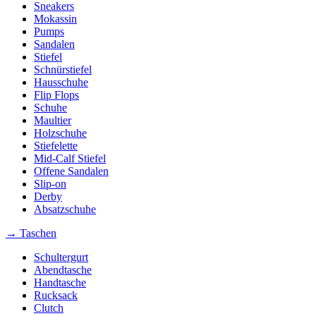
Sneakers
Mokassin
Pumps
Sandalen
Stiefel
Schnürstiefel
Hausschuhe
Flip Flops
Schuhe
Maultier
Holzschuhe
Stiefelette
Mid-Calf Stiefel
Offene Sandalen
Slip-on
Derby
Absatzschuhe
→ Taschen
Schultergurt
Abendtasche
Handtasche
Rucksack
Clutch