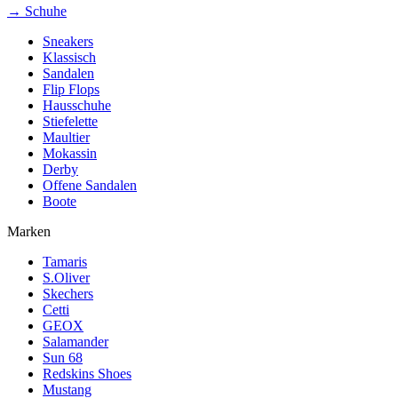
→ Schuhe
Sneakers
Klassisch
Sandalen
Flip Flops
Hausschuhe
Stiefelette
Maultier
Mokassin
Derby
Offene Sandalen
Boote
Marken
Tamaris
S.Oliver
Skechers
Cetti
GEOX
Salamander
Sun 68
Redskins Shoes
Mustang