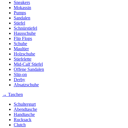
Sneakers
Mokassin
Pumps
Sandalen
Stiefel
Schnürstiefel
Hausschuhe
Flip Flops
Schuhe
Maultier
Holzschuhe
Stiefelette
Mid-Calf Stiefel
Offene Sandalen
Slip-on
Derby
Absatzschuhe
→ Taschen
Schultergurt
Abendtasche
Handtasche
Rucksack
Clutch