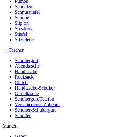
Pumps
Sandalen
Schnürstiefel
Schuhe
Slip-on
Sneakers
Stiefel
Stiefelette
→ Taschen
Schultergurt
Abendtasche
Handtasche
Rucksack
Clutch
Handtasche-Schulter
Gürteltasche
Schultergurt/Telefon
Verschiedenes Zubehör
Schulter-Schultergurt
Schulter
Marken
Gabor