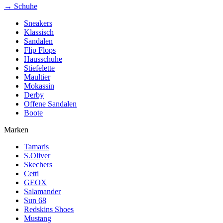
→ Schuhe
Sneakers
Klassisch
Sandalen
Flip Flops
Hausschuhe
Stiefelette
Maultier
Mokassin
Derby
Offene Sandalen
Boote
Marken
Tamaris
S.Oliver
Skechers
Cetti
GEOX
Salamander
Sun 68
Redskins Shoes
Mustang