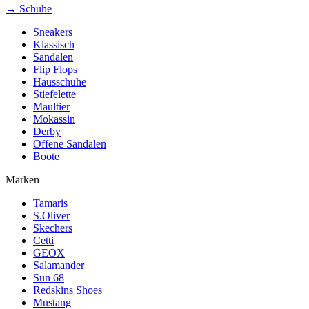
→ Schuhe
Sneakers
Klassisch
Sandalen
Flip Flops
Hausschuhe
Stiefelette
Maultier
Mokassin
Derby
Offene Sandalen
Boote
Marken
Tamaris
S.Oliver
Skechers
Cetti
GEOX
Salamander
Sun 68
Redskins Shoes
Mustang