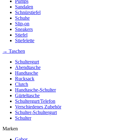
Pumps
Sandalen
Schnürstiefel
Schuhe
Slip-on
Sneakers
Stiefel
Stiefelette
→ Taschen
Schultergurt
Abendtasche
Handtasche
Rucksack
Clutch
Handtasche-Schulter
Gürteltasche
Schultergurt/Telefon
Verschiedenes Zubehör
Schulter-Schultergurt
Schulter
Marken
Gabor