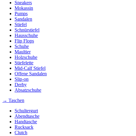
Sneakers
Mokassin
Pumps
Sandalen
Stiefel
Schnürstiefel
Hausschuhe
Flip Flops
Schuhe
Maultier
Holzschuhe
Stiefelette
Mid-Calf Stiefel
Offene Sandalen
Slip-on
Derby
Absatzschuhe
→ Taschen
Schultergurt
Abendtasche
Handtasche
Rucksack
Clutch