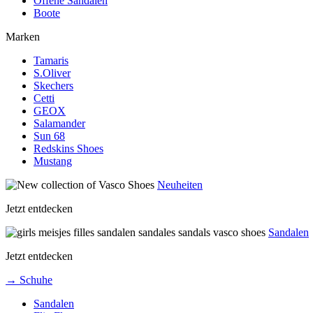
Offene Sandalen
Boote
Marken
Tamaris
S.Oliver
Skechers
Cetti
GEOX
Salamander
Sun 68
Redskins Shoes
Mustang
Neuheiten
Jetzt entdecken
Sandalen
Jetzt entdecken
→ Schuhe
Sandalen