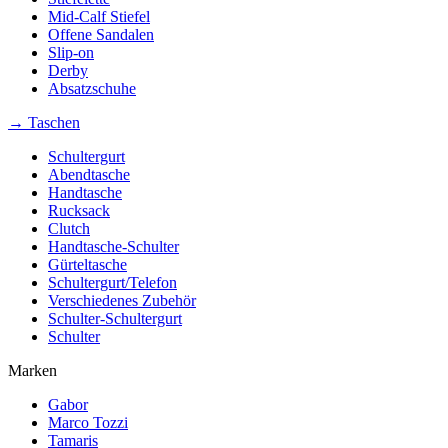
Mid-Calf Stiefel
Offene Sandalen
Slip-on
Derby
Absatzschuhe
→ Taschen
Schultergurt
Abendtasche
Handtasche
Rucksack
Clutch
Handtasche-Schulter
Gürteltasche
Schultergurt/Telefon
Verschiedenes Zubehör
Schulter-Schultergurt
Schulter
Marken
Gabor
Marco Tozzi
Tamaris