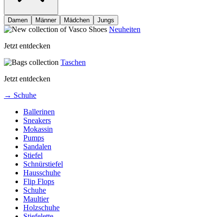
Damen
Männer
Mädchen
Jungs
Neuheiten
Jetzt entdecken
Taschen
Jetzt entdecken
→ Schuhe
Ballerinen
Sneakers
Mokassin
Pumps
Sandalen
Stiefel
Schnürstiefel
Hausschuhe
Flip Flops
Schuhe
Maultier
Holzschuhe
Stiefelette