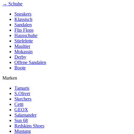
→ Schuhe
Sneakers
Klassisch
Sandalen
Flip Flops
Hausschuhe
Stiefelette
Maultier
Mokassin
Derby
Offene Sandalen
Boote
Marken
Tamaris
S.Oliver
Skechers
Cetti
GEOX
Salamander
Sun 68
Redskins Shoes
Mustang