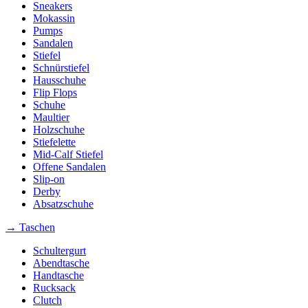
Sneakers
Mokassin
Pumps
Sandalen
Stiefel
Schnürstiefel
Hausschuhe
Flip Flops
Schuhe
Maultier
Holzschuhe
Stiefelette
Mid-Calf Stiefel
Offene Sandalen
Slip-on
Derby
Absatzschuhe
→ Taschen
Schultergurt
Abendtasche
Handtasche
Rucksack
Clutch