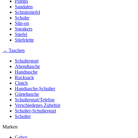
Pumps
Sandalen
Schnürstiefel
Schuhe
Slip-on
Sneakers
Stiefel
Stiefelette
→ Taschen
Schultergurt
Abendtasche
Handtasche
Rucksack
Clutch
Handtasche-Schulter
Gürteltasche
Schultergurt/Telefon
Verschiedenes Zubehör
Schulter-Schultergurt
Schulter
Marken
Gabor