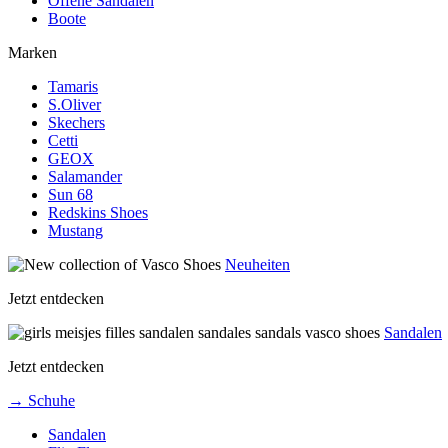
Offene Sandalen
Boote
Marken
Tamaris
S.Oliver
Skechers
Cetti
GEOX
Salamander
Sun 68
Redskins Shoes
Mustang
Neuheiten
Jetzt entdecken
Sandalen
Jetzt entdecken
→ Schuhe
Sandalen