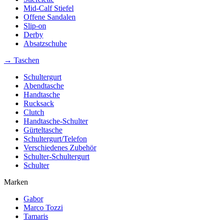
Mid-Calf Stiefel
Offene Sandalen
Slip-on
Derby
Absatzschuhe
→ Taschen
Schultergurt
Abendtasche
Handtasche
Rucksack
Clutch
Handtasche-Schulter
Gürteltasche
Schultergurt/Telefon
Verschiedenes Zubehör
Schulter-Schultergurt
Schulter
Marken
Gabor
Marco Tozzi
Tamaris