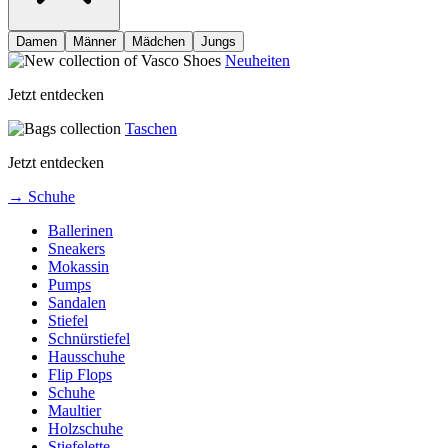
Damen
Männer
Mädchen
Jungs
Neuheiten
Jetzt entdecken
Taschen
Jetzt entdecken
→ Schuhe
Ballerinen
Sneakers
Mokassin
Pumps
Sandalen
Stiefel
Schnürstiefel
Hausschuhe
Flip Flops
Schuhe
Maultier
Holzschuhe
Stiefelette