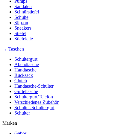
Pumps
Sandalen
Schnürstiefel
Schuhe
Slip-on
Sneakers
Stiefel
Stiefelette
→ Taschen
Schultergurt
Abendtasche
Handtasche
Rucksack
Clutch
Handtasche-Schulter
Gürteltasche
Schultergurt/Telefon
Verschiedenes Zubehör
Schulter-Schultergurt
Schulter
Marken
Gabor