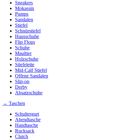
Sneakers
Mokassin
Pumps
Sandalen
Stiefel
Schnürstiefel
Hausschuhe
Flip Flops
Schuhe
Maultier
Holzschuhe
Stiefelette
Mid-Calf Stiefel
Offene Sandalen
Slip-on
Derby
Absatzschuhe
→ Taschen
Schultergurt
Abendtasche
Handtasche
Rucksack
Clutch