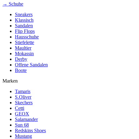
→ Schuhe
Sneakers
Klassisch
Sandalen
Flip Flops
Hausschuhe
Stiefelette
Maultier
Mokassin
Derby
Offene Sandalen
Boote
Marken
Tamaris
S.Oliver
Skechers
Cetti
GEOX
Salamander
Sun 68
Redskins Shoes
Mustang