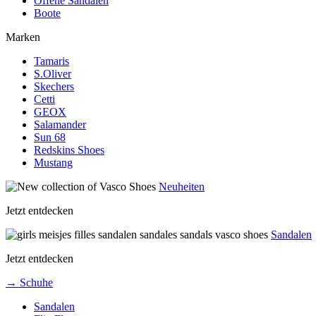
Offene Sandalen
Boote
Marken
Tamaris
S.Oliver
Skechers
Cetti
GEOX
Salamander
Sun 68
Redskins Shoes
Mustang
Neuheiten
Jetzt entdecken
Sandalen
Jetzt entdecken
→ Schuhe
Sandalen