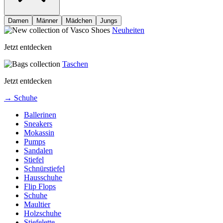
Damen
Männer
Mädchen
Jungs
Neuheiten
Jetzt entdecken
Taschen
Jetzt entdecken
→ Schuhe
Ballerinen
Sneakers
Mokassin
Pumps
Sandalen
Stiefel
Schnürstiefel
Hausschuhe
Flip Flops
Schuhe
Maultier
Holzschuhe
Stiefelette