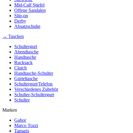
Mid-Calf Stiefel
Offene Sandalen
Slip-on
Derby
Absatzschuhe
→ Taschen
Schultergurt
Abendtasche
Handtasche
Rucksack
Clutch
Handtasche-Schulter
Gürteltasche
Schultergurt/Telefon
Verschiedenes Zubehör
Schulter-Schultergurt
Schulter
Marken
Gabor
Marco Tozzi
Tamaris