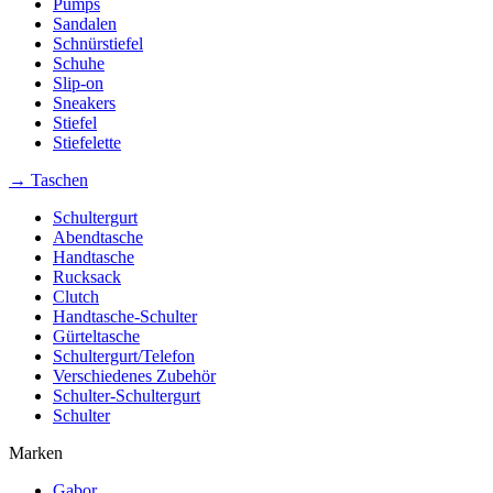
Pumps
Sandalen
Schnürstiefel
Schuhe
Slip-on
Sneakers
Stiefel
Stiefelette
→ Taschen
Schultergurt
Abendtasche
Handtasche
Rucksack
Clutch
Handtasche-Schulter
Gürteltasche
Schultergurt/Telefon
Verschiedenes Zubehör
Schulter-Schultergurt
Schulter
Marken
Gabor