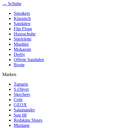
→ Schuhe
Sneakers
Klassisch
Sandalen
Flip Flops
Hausschuhe
Stiefelette
Maultier
Mokassin
Derby
Offene Sandalen
Boote
Marken
Tamaris
S.Oliver
Skechers
Cetti
GEOX
Salamander
Sun 68
Redskins Shoes
Mustang