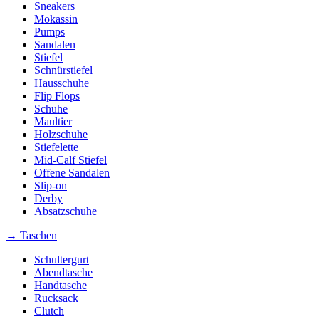
Sneakers
Mokassin
Pumps
Sandalen
Stiefel
Schnürstiefel
Hausschuhe
Flip Flops
Schuhe
Maultier
Holzschuhe
Stiefelette
Mid-Calf Stiefel
Offene Sandalen
Slip-on
Derby
Absatzschuhe
→ Taschen
Schultergurt
Abendtasche
Handtasche
Rucksack
Clutch