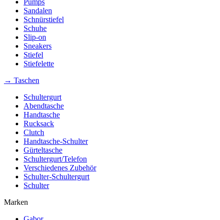
Pumps
Sandalen
Schnürstiefel
Schuhe
Slip-on
Sneakers
Stiefel
Stiefelette
→ Taschen
Schultergurt
Abendtasche
Handtasche
Rucksack
Clutch
Handtasche-Schulter
Gürteltasche
Schultergurt/Telefon
Verschiedenes Zubehör
Schulter-Schultergurt
Schulter
Marken
Gabor