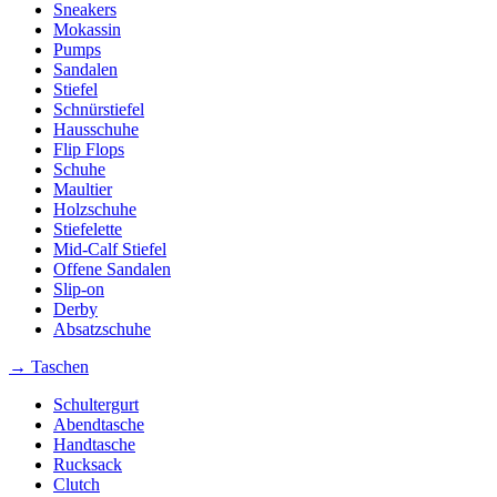
Sneakers
Mokassin
Pumps
Sandalen
Stiefel
Schnürstiefel
Hausschuhe
Flip Flops
Schuhe
Maultier
Holzschuhe
Stiefelette
Mid-Calf Stiefel
Offene Sandalen
Slip-on
Derby
Absatzschuhe
→ Taschen
Schultergurt
Abendtasche
Handtasche
Rucksack
Clutch