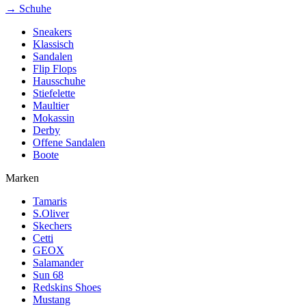
→ Schuhe
Sneakers
Klassisch
Sandalen
Flip Flops
Hausschuhe
Stiefelette
Maultier
Mokassin
Derby
Offene Sandalen
Boote
Marken
Tamaris
S.Oliver
Skechers
Cetti
GEOX
Salamander
Sun 68
Redskins Shoes
Mustang