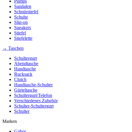
Pumps
Sandalen
Schnürstiefel
Schuhe
Slip-on
Sneakers
Stiefel
Stiefelette
→ Taschen
Schultergurt
Abendtasche
Handtasche
Rucksack
Clutch
Handtasche-Schulter
Gürteltasche
Schultergurt/Telefon
Verschiedenes Zubehör
Schulter-Schultergurt
Schulter
Marken
Gabor