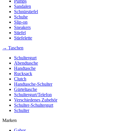
Pumps
Sandalen
Schnürstiefel
Schuhe
Slip-on
Sneakers
Stiefel
Stiefelette
→ Taschen
Schultergurt
Abendtasche
Handtasche
Rucksack
Clutch
Handtasche-Schulter
Gürteltasche
Schultergurt/Telefon
Verschiedenes Zubehör
Schulter-Schultergurt
Schulter
Marken
Gabor