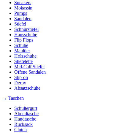
Sneakers
Mokassin
Pumps
Sandalen
Stiefel
Schnürstiefel
Hausschuhe
Flip Flops
Schuhe
Maultier
Holzschuhe
Stiefelette
Mid-Calf Stiefel
Offene Sandalen
Slip-on
Derby
Absatzschuhe
→ Taschen
Schultergurt
Abendtasche
Handtasche
Rucksack
Clutch