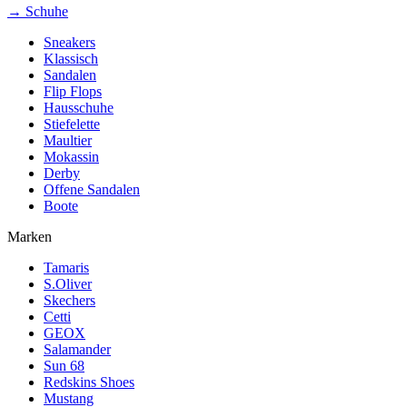
→ Schuhe
Sneakers
Klassisch
Sandalen
Flip Flops
Hausschuhe
Stiefelette
Maultier
Mokassin
Derby
Offene Sandalen
Boote
Marken
Tamaris
S.Oliver
Skechers
Cetti
GEOX
Salamander
Sun 68
Redskins Shoes
Mustang