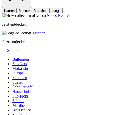
Damen
Männer
Mädchen
Jungs
Neuheiten
Jetzt entdecken
Taschen
Jetzt entdecken
→ Schuhe
Ballerinen
Sneakers
Mokassin
Pumps
Sandalen
Stiefel
Schnürstiefel
Hausschuhe
Flip Flops
Schuhe
Maultier
Holzschuhe
Stiefelette