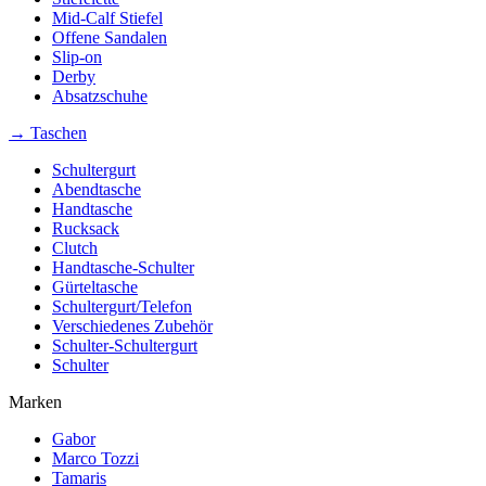
Mid-Calf Stiefel
Offene Sandalen
Slip-on
Derby
Absatzschuhe
→ Taschen
Schultergurt
Abendtasche
Handtasche
Rucksack
Clutch
Handtasche-Schulter
Gürteltasche
Schultergurt/Telefon
Verschiedenes Zubehör
Schulter-Schultergurt
Schulter
Marken
Gabor
Marco Tozzi
Tamaris