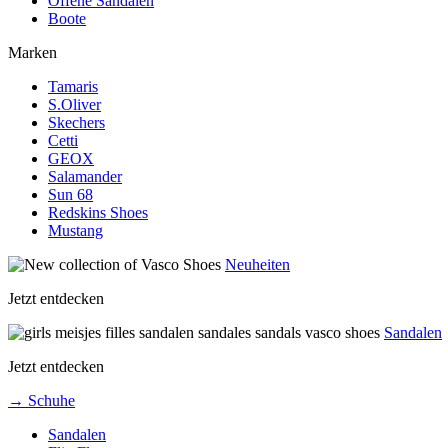
Offene Sandalen
Boote
Marken
Tamaris
S.Oliver
Skechers
Cetti
GEOX
Salamander
Sun 68
Redskins Shoes
Mustang
Neuheiten
Jetzt entdecken
Sandalen
Jetzt entdecken
→ Schuhe
Sandalen