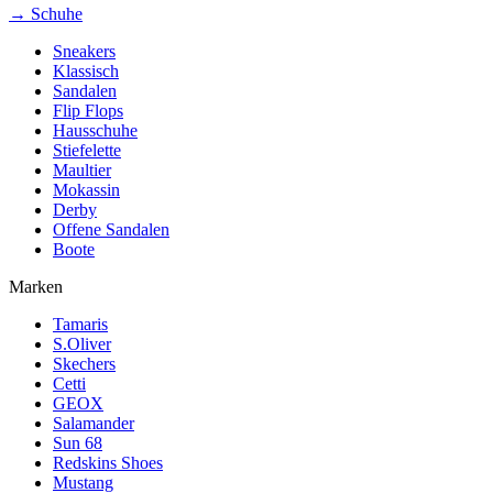
→ Schuhe
Sneakers
Klassisch
Sandalen
Flip Flops
Hausschuhe
Stiefelette
Maultier
Mokassin
Derby
Offene Sandalen
Boote
Marken
Tamaris
S.Oliver
Skechers
Cetti
GEOX
Salamander
Sun 68
Redskins Shoes
Mustang