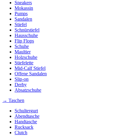
Sneakers
Mokassin
Pumps
Sandalen
Stiefel
Schnürstiefel
Hausschuhe
Flip Flops
Schuhe
Maultier
Holzschuhe
Stiefelette
Mid-Calf Stiefel
Offene Sandalen
Slip-on
Derby
Absatzschuhe
→ Taschen
Schultergurt
Abendtasche
Handtasche
Rucksack
Clutch