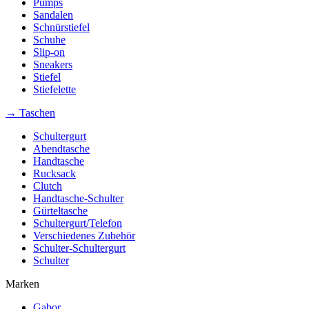
Pumps
Sandalen
Schnürstiefel
Schuhe
Slip-on
Sneakers
Stiefel
Stiefelette
→ Taschen
Schultergurt
Abendtasche
Handtasche
Rucksack
Clutch
Handtasche-Schulter
Gürteltasche
Schultergurt/Telefon
Verschiedenes Zubehör
Schulter-Schultergurt
Schulter
Marken
Gabor