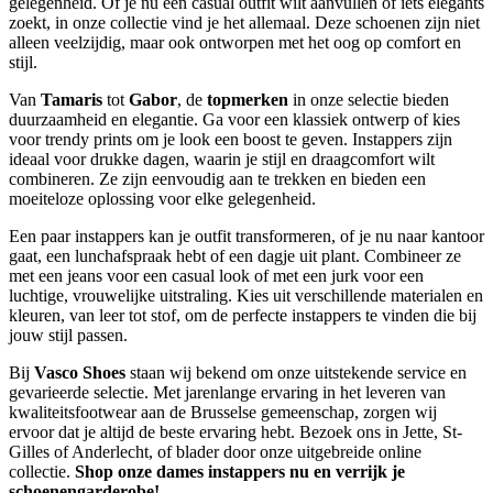
gelegenheid. Of je nu een casual outfit wilt aanvullen of iets elegants
zoekt, in onze collectie vind je het allemaal. Deze schoenen zijn niet
alleen veelzijdig, maar ook ontworpen met het oog op comfort en
stijl.
Van
Tamaris
tot
Gabor
, de
topmerken
in onze selectie bieden
duurzaamheid en elegantie. Ga voor een klassiek ontwerp of kies
voor trendy prints om je look een boost te geven. Instappers zijn
ideaal voor drukke dagen, waarin je stijl en draagcomfort wilt
combineren. Ze zijn eenvoudig aan te trekken en bieden een
moeiteloze oplossing voor elke gelegenheid.
Een paar instappers kan je outfit transformeren, of je nu naar kantoor
gaat, een lunchafspraak hebt of een dagje uit plant. Combineer ze
met een jeans voor een casual look of met een jurk voor een
luchtige, vrouwelijke uitstraling. Kies uit verschillende materialen en
kleuren, van leer tot stof, om de perfecte instappers te vinden die bij
jouw stijl passen.
Bij
Vasco Shoes
staan wij bekend om onze uitstekende service en
gevarieerde selectie. Met jarenlange ervaring in het leveren van
kwaliteitsfootwear aan de Brusselse gemeenschap, zorgen wij
ervoor dat je altijd de beste ervaring hebt. Bezoek ons in Jette, St-
Gilles of Anderlecht, of blader door onze uitgebreide online
collectie.
Shop onze dames instappers nu en verrijk je
schoenengarderobe!