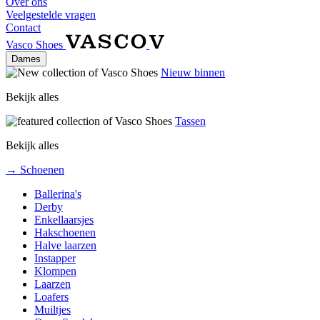
Over ons
Veelgestelde vragen
Contact
Vasco Shoes
Dames
Nieuw binnen
Bekijk alles
Tassen
Bekijk alles
→ Schoenen
Ballerina's
Derby
Enkellaarsjes
Hakschoenen
Halve laarzen
Instapper
Klompen
Laarzen
Loafers
Muiltjes