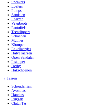
Sneakers
Loafers
Pumps
Sandalen
Laarzen
Veterboots
Pantoffels
Teenslippers
Schoenen
Muiltjes
Klompen
Enkellaarsjes
Halve laarzen
Open Sandalen
Instapper
Derby
Hakschoenen
→ Tassen
Schouderriem
Avondtas
Handtas
Rugzak
ClutchTas