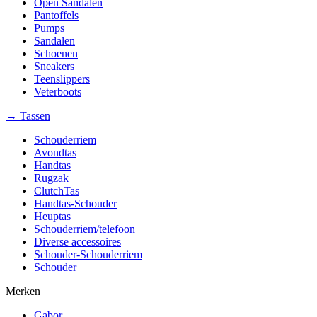
Open Sandalen
Pantoffels
Pumps
Sandalen
Schoenen
Sneakers
Teenslippers
Veterboots
→ Tassen
Schouderriem
Avondtas
Handtas
Rugzak
ClutchTas
Handtas-Schouder
Heuptas
Schouderriem/telefoon
Diverse accessoires
Schouder-Schouderriem
Schouder
Merken
Gabor