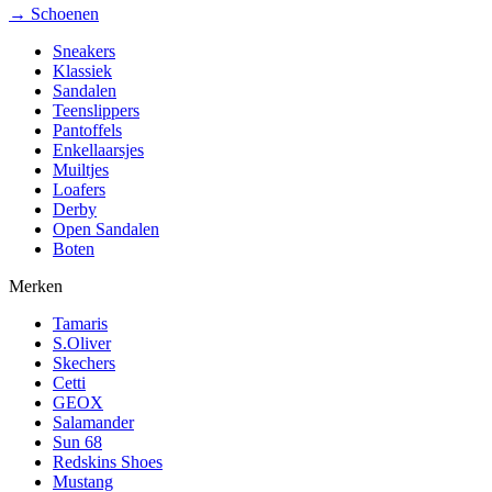
→ Schoenen
Sneakers
Klassiek
Sandalen
Teenslippers
Pantoffels
Enkellaarsjes
Muiltjes
Loafers
Derby
Open Sandalen
Boten
Merken
Tamaris
S.Oliver
Skechers
Cetti
GEOX
Salamander
Sun 68
Redskins Shoes
Mustang