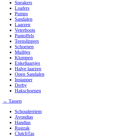
Sneakers
Loafers
Pumps
Sandalen
Laarzen
Veterboots
Pantoffels
Teenslippers
Schoenen
Muiltjes
Klompen
Enkellaarsjes
Halve laarzen
Open Sandalen
Instapper
Derby
Hakschoenen
→ Tassen
Schouderriem
Avondtas
Handtas
Rugzak
ClutchTas