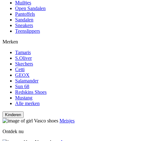
Muiltjes
Open Sandalen
Pantoffels
Sandalen
Sneakers
Teenslippers
Merken
Tamaris
S.Oliver
Skechers
Cetti
GEOX
Salamander
Sun 68
Redskins Shoes
Mustang
Alle merken
Kinderen
Meisjes
Ontdek nu