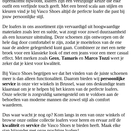
bijeenkomst bijwoont, loafers zijn een veelzijdige keuze die elke
outfit een verfijnde touch geeft. Met een breed scala aan stijlen en
kleuren vind je bij Vasco Shoes altijd de perfecte loafer die past bij
jouw persoonlijke stijl.
De loafers in ons assortiment zijn vervaardigd uit hoogwaardige
materialen zoals leer en suède, wat zorgt voor zowel duurzaamheid
als een luxueuze uitstraling. Deze schoenen zijn ontworpen om de
hele dag door comfortabel te zijn, zodat je moeiteloos van de ene
naar de andere gelegenheid kunt gaan. Combineer ze met een nette
broek voor een klassieke look of met een jeans voor een meer casual
effect. Met merken zoals
Geox
,
Tamaris
en
Marco Tozzi
weet je
zeker dat je kiest voor kwaliteit.
Bij Vasco Shoes begrijpen we dat het vinden van de juiste schoenen
meer is dan alleen functionaliteit. Daarom bieden wij
persoonlijke
service
in onze vier winkels in Brussel, waar ons deskundige team
klaarstaat om je te helpen bij het kiezen van de perfecte loafers.
Onze selectie is zorgvuldig samengesteld om te voldoen aan de
behoeften van moderne mannen die zowel stijl als comfort
waarderen.
Dus waar wacht je nog op? Kom langs in een van onze winkels of
browse onze online collectie loafers voor heren en ervaar zelf de
kwaliteit
en
service
die Vasco Shoes te bieden heeft. Maak elke
stap bijzonder met onze prachtige loafers!