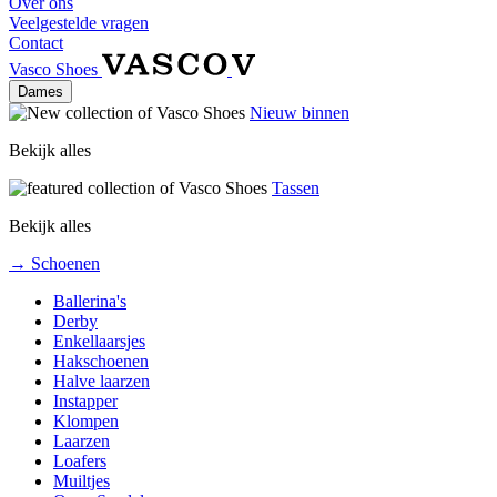
Over ons
Veelgestelde vragen
Contact
Vasco Shoes
Dames
Nieuw binnen
Bekijk alles
Tassen
Bekijk alles
→ Schoenen
Ballerina's
Derby
Enkellaarsjes
Hakschoenen
Halve laarzen
Instapper
Klompen
Laarzen
Loafers
Muiltjes