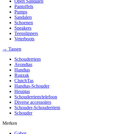
Open Sandalen
Pantoffels
Pumps
Sandalen
Schoenen
Sneakers
Teenslippers
Veterboots
→ Tassen
Schouderriem
Avondtas
Handtas
Rugzak
ClutchTas
Handtas-Schouder
Heuptas
Schouderriem/telefoon
Diverse accessoires
Schouder-Schouderriem
Schouder
Merken
Gabor