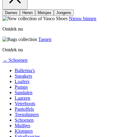
Dames
Heren
Meisjes
Jongens
Nieuw binnen
Ontdek nu
Tassen
Ontdek nu
→ Schoenen
Ballerina's
Sneakers
Loafers
Pumps
Sandalen
Laarzen
Veterboots
Pantoffels
Teenslippers
Schoenen
Muiltjes
Klompen
Enkellaarsjes