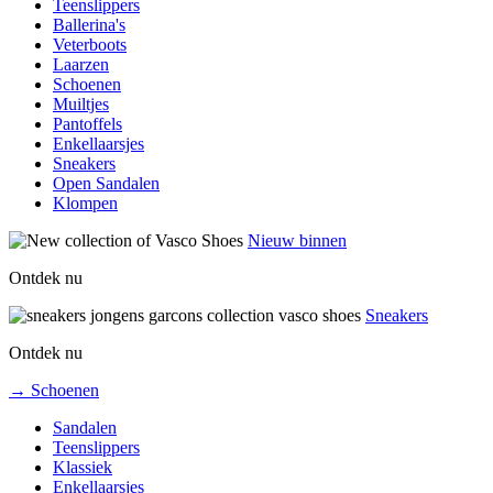
Teenslippers
Ballerina's
Veterboots
Laarzen
Schoenen
Muiltjes
Pantoffels
Enkellaarsjes
Sneakers
Open Sandalen
Klompen
Nieuw binnen
Ontdek nu
Sneakers
Ontdek nu
→ Schoenen
Sandalen
Teenslippers
Klassiek
Enkellaarsjes