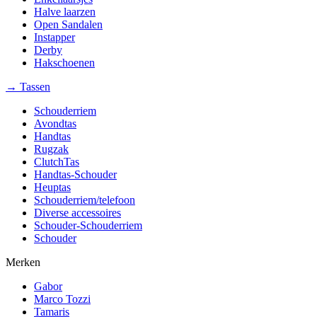
Halve laarzen
Open Sandalen
Instapper
Derby
Hakschoenen
→ Tassen
Schouderriem
Avondtas
Handtas
Rugzak
ClutchTas
Handtas-Schouder
Heuptas
Schouderriem/telefoon
Diverse accessoires
Schouder-Schouderriem
Schouder
Merken
Gabor
Marco Tozzi
Tamaris