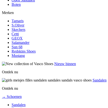
Open Sandalen
Boten
Merken
Tamaris
S.Oliver
Skechers
Cetti
GEOX
Salamander
Sun 68
Redskins Shoes
Mustang
Nieuw binnen
Ontdek nu
Sandalen
Ontdek nu
→ Schoenen
Sandalen