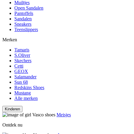
Muiltjes
Open Sandalen
Pantoffels
Sandalen
Sneakers
Teenslippers
Merken
Tamaris
S.Oliver
Skechers
Cetti
GEOX
Salamander
Sun 68
Redskins Shoes
Mustang
Alle merken
Kinderen
Meisjes
Ontdek nu