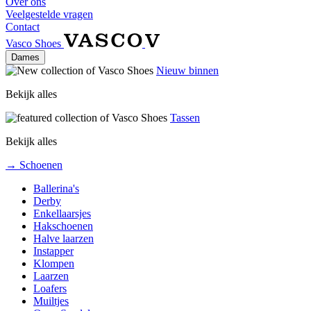
Over ons
Veelgestelde vragen
Contact
Vasco Shoes
Dames
Nieuw binnen
Bekijk alles
Tassen
Bekijk alles
→ Schoenen
Ballerina's
Derby
Enkellaarsjes
Hakschoenen
Halve laarzen
Instapper
Klompen
Laarzen
Loafers
Muiltjes