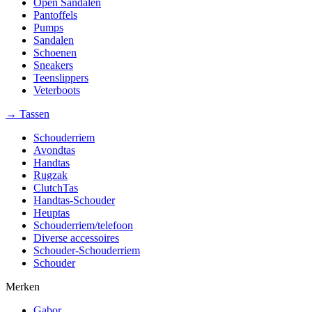
Open Sandalen
Pantoffels
Pumps
Sandalen
Schoenen
Sneakers
Teenslippers
Veterboots
→ Tassen
Schouderriem
Avondtas
Handtas
Rugzak
ClutchTas
Handtas-Schouder
Heuptas
Schouderriem/telefoon
Diverse accessoires
Schouder-Schouderriem
Schouder
Merken
Gabor