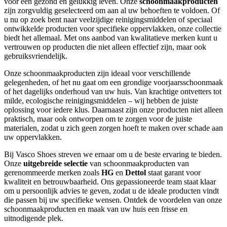
voor een gezond en gelukkig leven. Onze
schoonmaakproducten
zijn zorgvuldig geselecteerd om aan al uw behoeften te voldoen. Of
u nu op zoek bent naar veelzijdige reinigingsmiddelen of speciaal
ontwikkelde producten voor specifieke oppervlakken, onze collectie
biedt het allemaal. Met ons aanbod van kwalitatieve merken kunt u
vertrouwen op producten die niet alleen effectief zijn, maar ook
gebruiksvriendelijk.
Onze schoonmaakproducten zijn ideaal voor verschillende
gelegenheden, of het nu gaat om een grondige voorjaarsschoonmaak
of het dagelijks onderhoud van uw huis. Van krachtige ontvetters tot
milde, ecologische reinigingsmiddelen – wij hebben de juiste
oplossing voor iedere klus. Daarnaast zijn onze producten niet alleen
praktisch, maar ook ontworpen om te zorgen voor de juiste
materialen, zodat u zich geen zorgen hoeft te maken over schade aan
uw oppervlakken.
Bij Vasco Shoes streven we ernaar om u de beste ervaring te bieden.
Onze
uitgebreide selectie
van schoonmaakproducten van
gerenommeerde merken zoals
HG
en
Dettol
staat garant voor
kwaliteit en betrouwbaarheid. Ons gepassioneerde team staat klaar
om u persoonlijk advies te geven, zodat u de ideale producten vindt
die passen bij uw specifieke wensen. Ontdek de voordelen van onze
schoonmaakproducten en maak van uw huis een frisse en
uitnodigende plek.