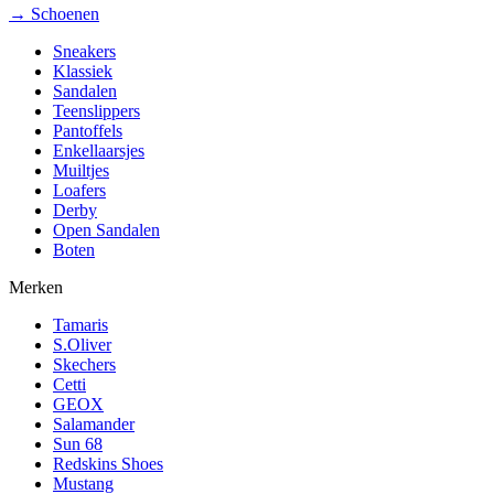
→ Schoenen
Sneakers
Klassiek
Sandalen
Teenslippers
Pantoffels
Enkellaarsjes
Muiltjes
Loafers
Derby
Open Sandalen
Boten
Merken
Tamaris
S.Oliver
Skechers
Cetti
GEOX
Salamander
Sun 68
Redskins Shoes
Mustang