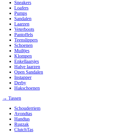
Sneakers
Loafers
Pumps
Sandalen
Laarzen
Veterboots
Pantoffels
Teenslippers
Schoenen
Muiltjes
Klompen
Enkellaarsjes
Halve laarzen
Open Sandalen
Instapper
Derby
Hakschoenen
→ Tassen
Schouderriem
Avondtas
Handtas
Rugzak
ClutchTas