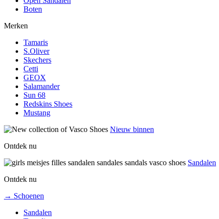
Open Sandalen
Boten
Merken
Tamaris
S.Oliver
Skechers
Cetti
GEOX
Salamander
Sun 68
Redskins Shoes
Mustang
Nieuw binnen
Ontdek nu
Sandalen
Ontdek nu
→ Schoenen
Sandalen