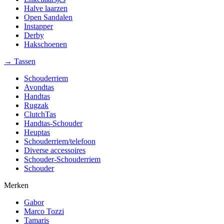
Halve laarzen
Open Sandalen
Instapper
Derby
Hakschoenen
→ Tassen
Schouderriem
Avondtas
Handtas
Rugzak
ClutchTas
Handtas-Schouder
Heuptas
Schouderriem/telefoon
Diverse accessoires
Schouder-Schouderriem
Schouder
Merken
Gabor
Marco Tozzi
Tamaris