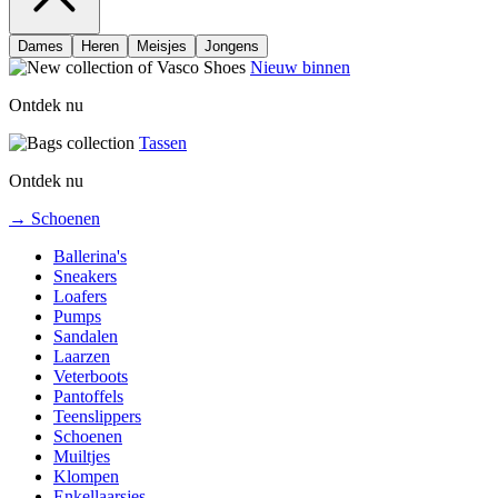
Dames
Heren
Meisjes
Jongens
Nieuw binnen
Ontdek nu
Tassen
Ontdek nu
→ Schoenen
Ballerina's
Sneakers
Loafers
Pumps
Sandalen
Laarzen
Veterboots
Pantoffels
Teenslippers
Schoenen
Muiltjes
Klompen
Enkellaarsjes