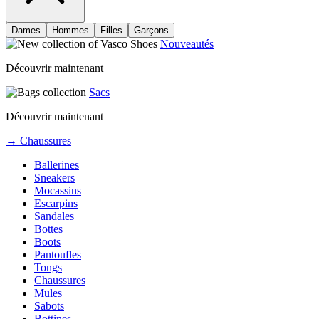
Dames
Hommes
Filles
Garçons
Nouveautés
Découvrir maintenant
Sacs
Découvrir maintenant
→ Chaussures
Ballerines
Sneakers
Mocassins
Escarpins
Sandales
Bottes
Boots
Pantoufles
Tongs
Chaussures
Mules
Sabots
Bottines