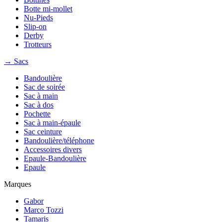
Botte mi-mollet
Nu-Pieds
Slip-on
Derby
Trotteurs
→ Sacs
Bandoulière
Sac de soirée
Sac à main
Sac à dos
Pochette
Sac à main-épaule
Sac ceinture
Bandoulière/téléphone
Accessoires divers
Epaule-Bandoulière
Epaule
Marques
Gabor
Marco Tozzi
Tamaris