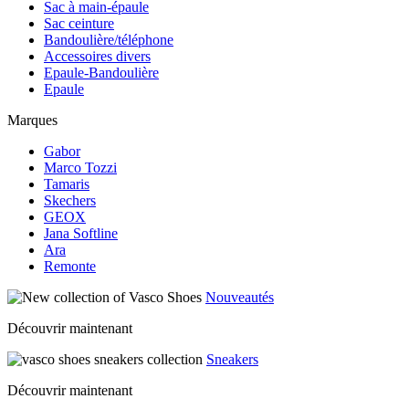
Sac à main-épaule
Sac ceinture
Bandoulière/téléphone
Accessoires divers
Epaule-Bandoulière
Epaule
Marques
Gabor
Marco Tozzi
Tamaris
Skechers
GEOX
Jana Softline
Ara
Remonte
Nouveautés
Découvrir maintenant
Sneakers
Découvrir maintenant