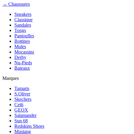
→ Chaussures
Sneakers
Classique
Sandales
Tongs
Pantoufles
Bottines
Mules
Mocassins
Derby
Nu-Pieds
Bateaux
Marques
Tamaris
S.Oliver
Skechers
Cetti
GEOX
Salamander
Sun 68
Redskins Shoes
Mustang