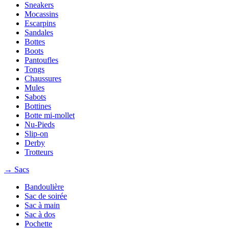
Sneakers
Mocassins
Escarpins
Sandales
Bottes
Boots
Pantoufles
Tongs
Chaussures
Mules
Sabots
Bottines
Botte mi-mollet
Nu-Pieds
Slip-on
Derby
Trotteurs
→ Sacs
Bandoulière
Sac de soirée
Sac à main
Sac à dos
Pochette