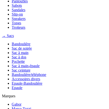
Pantoufles
Sabots
Sandales
Slip-on
Sneakers
Tongs
Trotteurs
→ Sacs
Bandoulière
Sac de soirée
Sac à main
Sac à dos
Pochette
Sac à main-épaule
Sac ceinture
Bandoulière/téléphone
Accessoires divers
Epaule-Bandoulière
Epaule
Marques
Gabor
Marco Tozzi