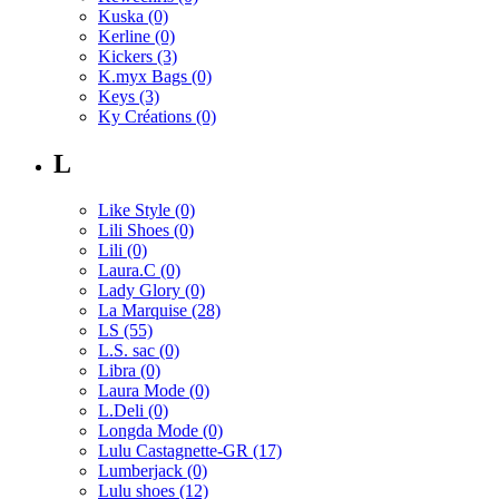
Kuska
(0)
Kerline
(0)
Kickers
(3)
K.myx Bags
(0)
Keys
(3)
Ky Créations
(0)
L
Like Style
(0)
Lili Shoes
(0)
Lili
(0)
Laura.C
(0)
Lady Glory
(0)
La Marquise
(28)
LS
(55)
L.S. sac
(0)
Libra
(0)
Laura Mode
(0)
L.Deli
(0)
Longda Mode
(0)
Lulu Castagnette-GR
(17)
Lumberjack
(0)
Lulu shoes
(12)