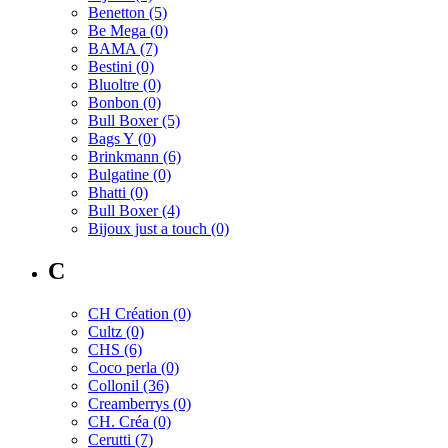
Benetton
(5)
Be Mega
(0)
BAMA
(7)
Bestini
(0)
Bluoltre
(0)
Bonbon
(0)
Bull Boxer
(5)
Bags Y
(0)
Brinkmann
(6)
Bulgatine
(0)
Bhatti
(0)
Bull Boxer
(4)
Bijoux just a touch
(0)
C
CH Création
(0)
Cultz
(0)
CHS
(6)
Coco perla
(0)
Collonil
(36)
Creamberrys
(0)
CH. Créa
(0)
Cerutti
(7)