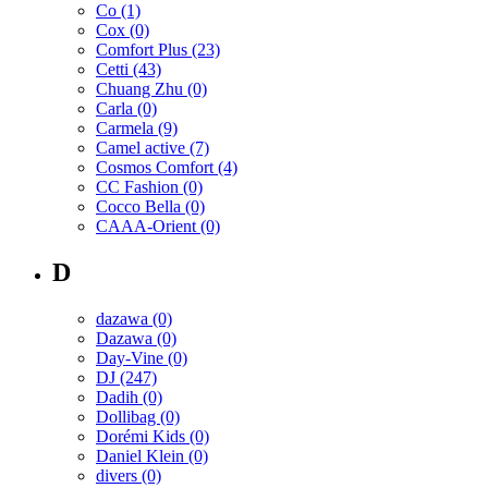
Co
(1)
Cox
(0)
Comfort Plus
(23)
Cetti
(43)
Chuang Zhu
(0)
Carla
(0)
Carmela
(9)
Camel active
(7)
Cosmos Comfort
(4)
CC Fashion
(0)
Cocco Bella
(0)
CAAA-Orient
(0)
D
dazawa
(0)
Dazawa
(0)
Day-Vine
(0)
DJ
(247)
Dadih
(0)
Dollibag
(0)
Dorémi Kids
(0)
Daniel Klein
(0)
divers
(0)