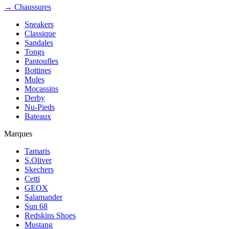
→ Chaussures
Sneakers
Classique
Sandales
Tongs
Pantoufles
Bottines
Mules
Mocassins
Derby
Nu-Pieds
Bateaux
Marques
Tamaris
S.Oliver
Skechers
Cetti
GEOX
Salamander
Sun 68
Redskins Shoes
Mustang