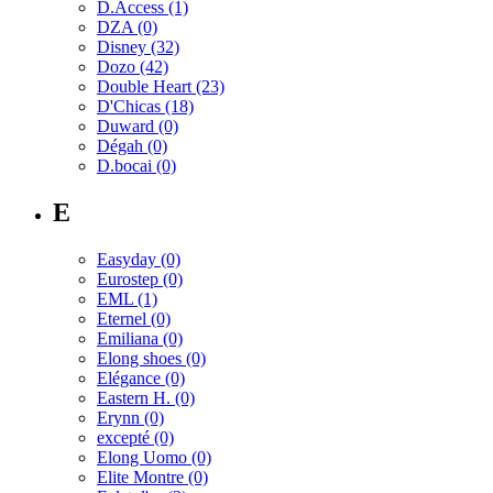
D.Access
(1)
DZA
(0)
Disney
(32)
Dozo
(42)
Double Heart
(23)
D'Chicas
(18)
Duward
(0)
Dégah
(0)
D.bocai
(0)
E
Easyday
(0)
Eurostep
(0)
EML
(1)
Eternel
(0)
Emiliana
(0)
Elong shoes
(0)
Elégance
(0)
Eastern H.
(0)
Erynn
(0)
excepté
(0)
Elong Uomo
(0)
Elite Montre
(0)