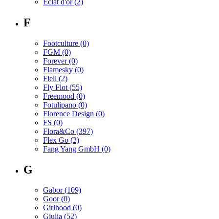
Eclat d'or
(2)
F
Footculture
(0)
FGM
(0)
Forever
(0)
Flamesky
(0)
Fiell
(2)
Fly Flot
(55)
Freemood
(0)
Fotulipano
(0)
Florence Design
(0)
FS
(0)
Flora&Co
(397)
Flex Go
(2)
Fang Yang GmbH
(0)
G
Gabor
(109)
Goor
(0)
Girlhood
(0)
Giulia
(52)