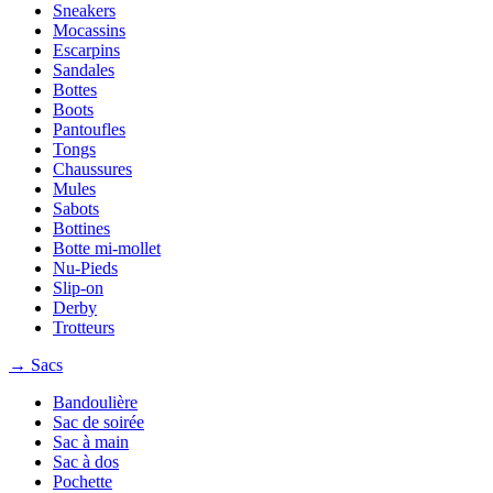
Sneakers
Mocassins
Escarpins
Sandales
Bottes
Boots
Pantoufles
Tongs
Chaussures
Mules
Sabots
Bottines
Botte mi-mollet
Nu-Pieds
Slip-on
Derby
Trotteurs
→ Sacs
Bandoulière
Sac de soirée
Sac à main
Sac à dos
Pochette