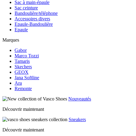
Sac à main-épaule
Sac ceinture
Bandoulière/téléphone
Accessoires divers
Epaule-Bandoulière
Epaule
Marques
Gabor
Marco Tozzi
Tamaris
Skechers
GEOX
Jana Softline
Ara
Remonte
Nouveautés
Découvrir maintenant
Sneakers
Découvrir maintenant