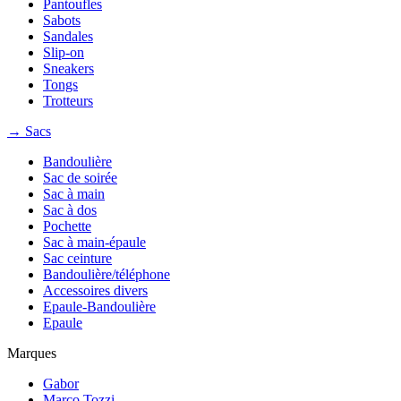
Pantoufles
Sabots
Sandales
Slip-on
Sneakers
Tongs
Trotteurs
→ Sacs
Bandoulière
Sac de soirée
Sac à main
Sac à dos
Pochette
Sac à main-épaule
Sac ceinture
Bandoulière/téléphone
Accessoires divers
Epaule-Bandoulière
Epaule
Marques
Gabor
Marco Tozzi