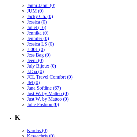
Janni-Janni
(0)
JUM
(0)
Jacky Ch.
(0)
Jessica
(0)
Juliet
(16)
Jennika
(0)
Jennifer
(0)
Jessica LS
(0)
JJ001
(0)
Jess Bag
(0)
Jeeni
(0)
July Bijoux
(0)
J.Dia
(0)
JCL Travel Comfort
(0)
JM
(0)
Jana Softline
(67)
Just W. by Matteo
(0)
Just W. by Matteo
(0)
Julie Fashion
(0)
K
Kardas
(0)
Kewechris
(0)