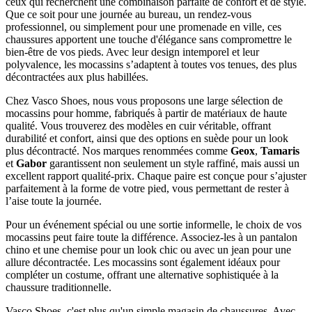
ceux qui recherchent une combinaison parfaite de confort et de style.
Que ce soit pour une journée au bureau, un rendez-vous
professionnel, ou simplement pour une promenade en ville, ces
chaussures apportent une touche d'élégance sans compromettre le
bien-être de vos pieds. Avec leur design intemporel et leur
polyvalence, les mocassins s’adaptent à toutes vos tenues, des plus
décontractées aux plus habillées.
Chez Vasco Shoes, nous vous proposons une large sélection de
mocassins pour homme, fabriqués à partir de matériaux de haute
qualité. Vous trouverez des modèles en cuir véritable, offrant
durabilité et confort, ainsi que des options en suède pour un look
plus décontracté. Nos marques renommées comme
Geox
,
Tamaris
et
Gabor
garantissent non seulement un style raffiné, mais aussi un
excellent rapport qualité-prix. Chaque paire est conçue pour s’ajuster
parfaitement à la forme de votre pied, vous permettant de rester à
l’aise toute la journée.
Pour un événement spécial ou une sortie informelle, le choix de vos
mocassins peut faire toute la différence. Associez-les à un pantalon
chino et une chemise pour un look chic ou avec un jean pour une
allure décontractée. Les mocassins sont également idéaux pour
compléter un costume, offrant une alternative sophistiquée à la
chaussure traditionnelle.
Vasco Shoes, c'est plus qu'un simple magasin de chaussures. Avec