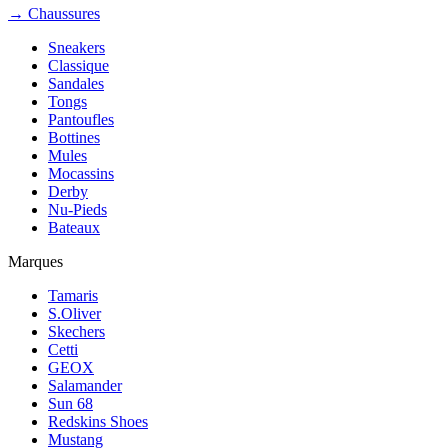
→ Chaussures
Sneakers
Classique
Sandales
Tongs
Pantoufles
Bottines
Mules
Mocassins
Derby
Nu-Pieds
Bateaux
Marques
Tamaris
S.Oliver
Skechers
Cetti
GEOX
Salamander
Sun 68
Redskins Shoes
Mustang