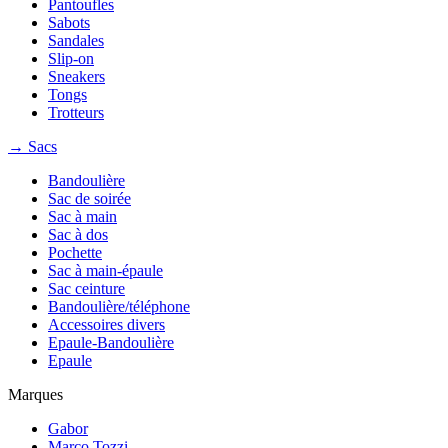
Pantoufles
Sabots
Sandales
Slip-on
Sneakers
Tongs
Trotteurs
→ Sacs
Bandoulière
Sac de soirée
Sac à main
Sac à dos
Pochette
Sac à main-épaule
Sac ceinture
Bandoulière/téléphone
Accessoires divers
Epaule-Bandoulière
Epaule
Marques
Gabor
Marco Tozzi