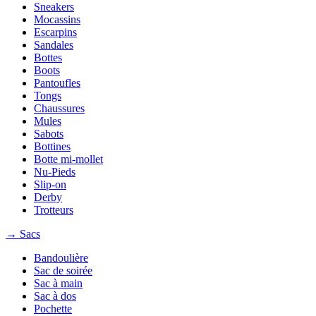
Sneakers
Mocassins
Escarpins
Sandales
Bottes
Boots
Pantoufles
Tongs
Chaussures
Mules
Sabots
Bottines
Botte mi-mollet
Nu-Pieds
Slip-on
Derby
Trotteurs
→ Sacs
Bandoulière
Sac de soirée
Sac à main
Sac à dos
Pochette