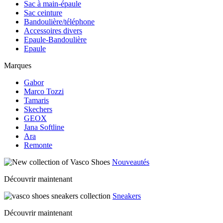
Sac à main-épaule
Sac ceinture
Bandoulière/téléphone
Accessoires divers
Epaule-Bandoulière
Epaule
Marques
Gabor
Marco Tozzi
Tamaris
Skechers
GEOX
Jana Softline
Ara
Remonte
Nouveautés
Découvrir maintenant
Sneakers
Découvrir maintenant