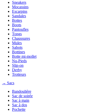
Sneakers
Mocassins
Escarpins
Sandales
Bottes
Boots
Pantoufles
Tongs
Chaussures
Mules
Sabots
Bottines
Botte mi-mollet
Nu-Pieds
Slip-on
Derby
Trotteurs
→ Sacs
Bandoulière
Sac de soirée
Sac à main
Sac à dos
Pochette