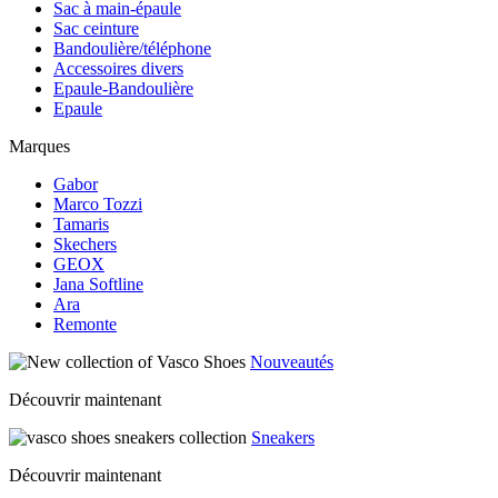
Sac à main-épaule
Sac ceinture
Bandoulière/téléphone
Accessoires divers
Epaule-Bandoulière
Epaule
Marques
Gabor
Marco Tozzi
Tamaris
Skechers
GEOX
Jana Softline
Ara
Remonte
Nouveautés
Découvrir maintenant
Sneakers
Découvrir maintenant