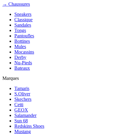
→ Chaussures
Sneakers
Classique
Sandales
Tongs
Pantoufles
Bottines
Mules
Mocassins
Derby
Nu-Pieds
Bateaux
Marques
Tamaris
S.Oliver
Skechers
Cetti
GEOX
Salamander
Sun 68
Redskins Shoes
Mustang