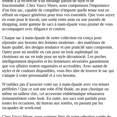
femme à la recherche d'un mélange parfait de style et de
fonctionnalité. Chez Vasco Shoes, nous comprenons l'importance
d'un bon sac, capable de compléter n'importe quelle tenue tout en
offrant un espace généreux pour tous vos essentiels. Que vous soyez
en route pour le travail, une sortie entre amis ou une journée de
shopping, notre gamme de sacs à main-épaule vous promet de vous
accompagner avec élégance et confort.
Chaque sac à main-épaule de notre collection est conçu pour
répondre aux besoins des femmes modernes : des matériaux de
haute qualité, des designs tendance et une praticité sans compromis.
Optez pour un modèle en cuir pour un look sophistiqué ou
choisissez un sac en toile pour un style décontracté. Les poches
intelligemment disposées et les fermetures sécurisées garantissent
que vos affaires restent organisées et accessibles. Avec autant de
styles et de couleurs disponibles, vous êtes sûre de trouver le sac qui
s'adapte à votre personnalité et à vos besoins.
N’oubliez pas d’associer votre sac à main-épaule avec vos tenues
préférées ! Que ce soit une robe d'été fluide, un jean classique ou
même un tailleur chic, cet accessoire emblématique rehaussera
instantanément votre look. En outre, nos sacs sont parfaits pour
toutes les occasions, du bureau aux soirées, en passant par les
escapades de week-end.
Chez Vasco Shoes, nous sommes fiers de notre sélection variée de