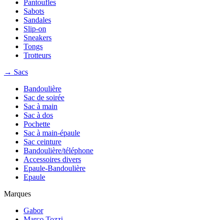
Pantoufles
Sabots
Sandales
Slip-on
Sneakers
Tongs
Trotteurs
→ Sacs
Bandoulière
Sac de soirée
Sac à main
Sac à dos
Pochette
Sac à main-épaule
Sac ceinture
Bandoulière/téléphone
Accessoires divers
Epaule-Bandoulière
Epaule
Marques
Gabor
Marco Tozzi