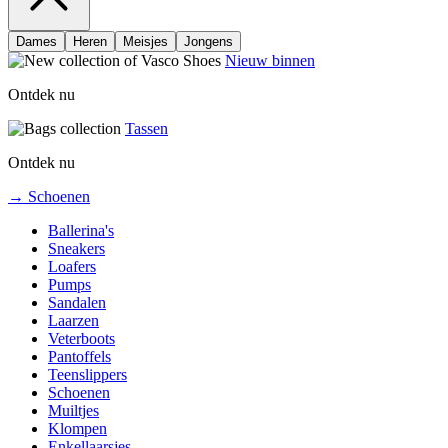
Dames
Heren
Meisjes
Jongens
Nieuw binnen
Ontdek nu
Tassen
Ontdek nu
→ Schoenen
Ballerina's
Sneakers
Loafers
Pumps
Sandalen
Laarzen
Veterboots
Pantoffels
Teenslippers
Schoenen
Muiltjes
Klompen
Enkellaarsjes