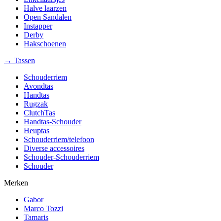
Halve laarzen
Open Sandalen
Instapper
Derby
Hakschoenen
→ Tassen
Schouderriem
Avondtas
Handtas
Rugzak
ClutchTas
Handtas-Schouder
Heuptas
Schouderriem/telefoon
Diverse accessoires
Schouder-Schouderriem
Schouder
Merken
Gabor
Marco Tozzi
Tamaris