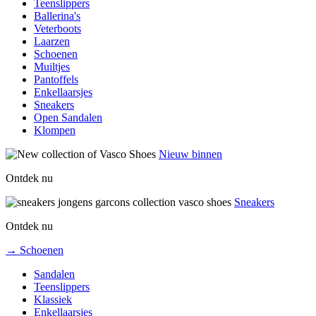
Teenslippers
Ballerina's
Veterboots
Laarzen
Schoenen
Muiltjes
Pantoffels
Enkellaarsjes
Sneakers
Open Sandalen
Klompen
Nieuw binnen
Ontdek nu
Sneakers
Ontdek nu
→ Schoenen
Sandalen
Teenslippers
Klassiek
Enkellaarsjes