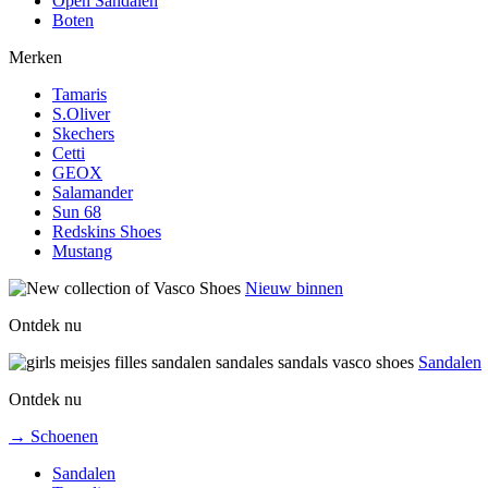
Open Sandalen
Boten
Merken
Tamaris
S.Oliver
Skechers
Cetti
GEOX
Salamander
Sun 68
Redskins Shoes
Mustang
Nieuw binnen
Ontdek nu
Sandalen
Ontdek nu
→ Schoenen
Sandalen