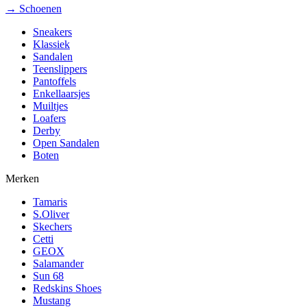
→ Schoenen
Sneakers
Klassiek
Sandalen
Teenslippers
Pantoffels
Enkellaarsjes
Muiltjes
Loafers
Derby
Open Sandalen
Boten
Merken
Tamaris
S.Oliver
Skechers
Cetti
GEOX
Salamander
Sun 68
Redskins Shoes
Mustang