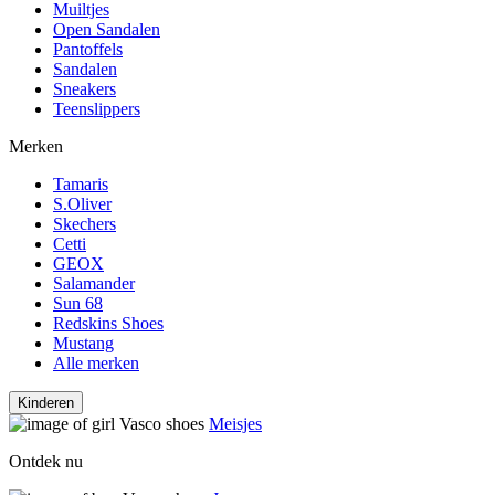
Muiltjes
Open Sandalen
Pantoffels
Sandalen
Sneakers
Teenslippers
Merken
Tamaris
S.Oliver
Skechers
Cetti
GEOX
Salamander
Sun 68
Redskins Shoes
Mustang
Alle merken
Kinderen
Meisjes
Ontdek nu