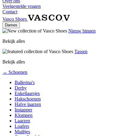
Over ons
Veelgestelde vragen
Contact
Vasco Shoes
Dames
Nieuw binnen
Bekijk alles
Tassen
Bekijk alles
→ Schoenen
Ballerina's
Derby
Enkellaarsjes
Hakschoenen
Halve laarzen
Instapper
Klompen
Laarzen
Loafers
Muiltjes