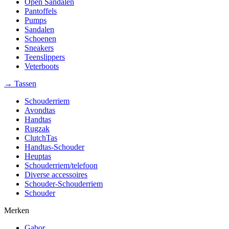
Open Sandalen
Pantoffels
Pumps
Sandalen
Schoenen
Sneakers
Teenslippers
Veterboots
→ Tassen
Schouderriem
Avondtas
Handtas
Rugzak
ClutchTas
Handtas-Schouder
Heuptas
Schouderriem/telefoon
Diverse accessoires
Schouder-Schouderriem
Schouder
Merken
Gabor