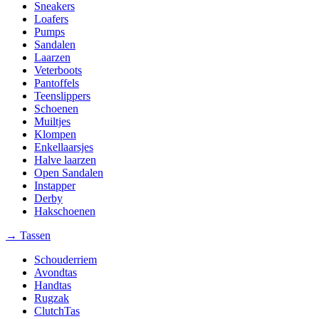
Sneakers
Loafers
Pumps
Sandalen
Laarzen
Veterboots
Pantoffels
Teenslippers
Schoenen
Muiltjes
Klompen
Enkellaarsjes
Halve laarzen
Open Sandalen
Instapper
Derby
Hakschoenen
→ Tassen
Schouderriem
Avondtas
Handtas
Rugzak
ClutchTas