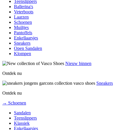
Teenslippers
Ballerina's
Veterboots
Laarzen
Schoenen
Muiltjes
Pantoffels
Enkellaarsjes
Sneakers
Open Sandalen
Klompen
Nieuw binnen
Ontdek nu
Sneakers
Ontdek nu
→ Schoenen
Sandalen
Teenslippers
Klassiek
Enkellaarsjes