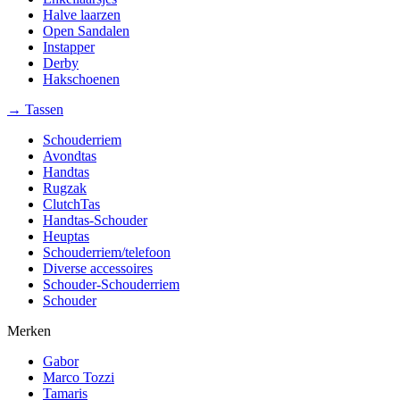
Halve laarzen
Open Sandalen
Instapper
Derby
Hakschoenen
→ Tassen
Schouderriem
Avondtas
Handtas
Rugzak
ClutchTas
Handtas-Schouder
Heuptas
Schouderriem/telefoon
Diverse accessoires
Schouder-Schouderriem
Schouder
Merken
Gabor
Marco Tozzi
Tamaris