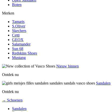
Open Sandalen
Boten
Merken
Tamaris
S.Oliver
Skechers
Cetti
GEOX
Salamander
Sun 68
Redskins Shoes
Mustang
Nieuw binnen
Ontdek nu
Sandalen
Ontdek nu
→ Schoenen
Sandalen