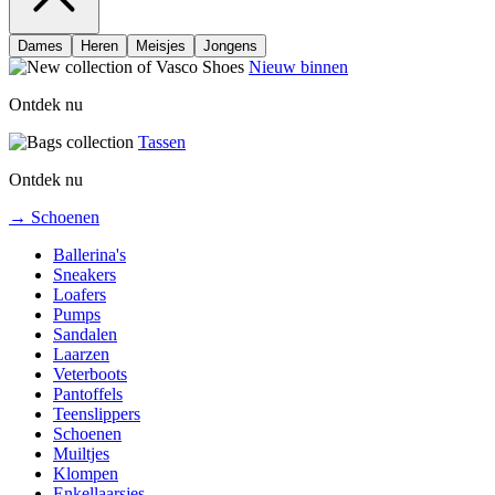
Dames
Heren
Meisjes
Jongens
Nieuw binnen
Ontdek nu
Tassen
Ontdek nu
→ Schoenen
Ballerina's
Sneakers
Loafers
Pumps
Sandalen
Laarzen
Veterboots
Pantoffels
Teenslippers
Schoenen
Muiltjes
Klompen
Enkellaarsjes