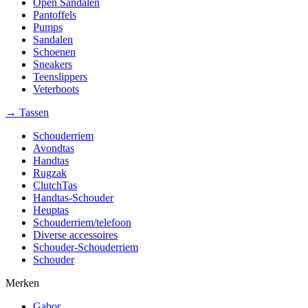
Open Sandalen
Pantoffels
Pumps
Sandalen
Schoenen
Sneakers
Teenslippers
Veterboots
→ Tassen
Schouderriem
Avondtas
Handtas
Rugzak
ClutchTas
Handtas-Schouder
Heuptas
Schouderriem/telefoon
Diverse accessoires
Schouder-Schouderriem
Schouder
Merken
Gabor