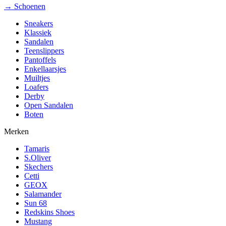
→ Schoenen
Sneakers
Klassiek
Sandalen
Teenslippers
Pantoffels
Enkellaarsjes
Muiltjes
Loafers
Derby
Open Sandalen
Boten
Merken
Tamaris
S.Oliver
Skechers
Cetti
GEOX
Salamander
Sun 68
Redskins Shoes
Mustang