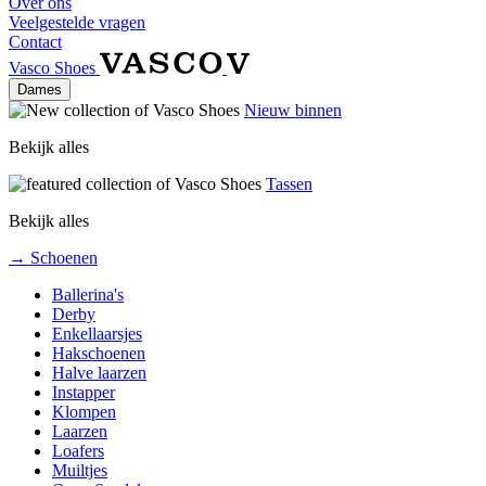
Over ons
Veelgestelde vragen
Contact
Vasco Shoes
Dames
Nieuw binnen
Bekijk alles
Tassen
Bekijk alles
→ Schoenen
Ballerina's
Derby
Enkellaarsjes
Hakschoenen
Halve laarzen
Instapper
Klompen
Laarzen
Loafers
Muiltjes