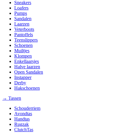
Sneakers
Loafers
Pumps
Sandalen
Laarzen
Veterboots
Pantoffels
Teenslippers
Schoenen
Muiltjes
Klompen
Enkellaarsjes
Halve laarzen
Open Sandalen
Instapper
Derby
Hakschoenen
→ Tassen
Schouderriem
Avondtas
Handtas
Rugzak
ClutchTas