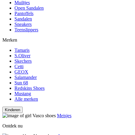
Muiltjes
Open Sandalen
Pantoffels
Sandalen
Sneakers
Teenslippers
Merken
Tamaris
S.Oliver
Skechers
Cetti
GEOX
Salamander
Sun 68
Redskins Shoes
Mustang
Alle merken
Kinderen
Meisjes
Ontdek nu