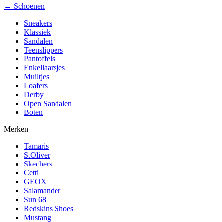
→ Schoenen
Sneakers
Klassiek
Sandalen
Teenslippers
Pantoffels
Enkellaarsjes
Muiltjes
Loafers
Derby
Open Sandalen
Boten
Merken
Tamaris
S.Oliver
Skechers
Cetti
GEOX
Salamander
Sun 68
Redskins Shoes
Mustang