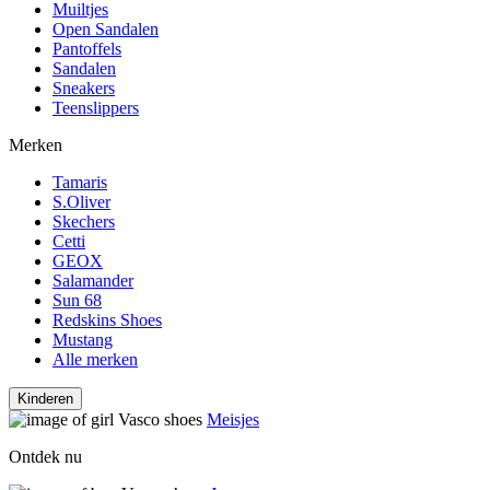
Muiltjes
Open Sandalen
Pantoffels
Sandalen
Sneakers
Teenslippers
Merken
Tamaris
S.Oliver
Skechers
Cetti
GEOX
Salamander
Sun 68
Redskins Shoes
Mustang
Alle merken
Kinderen
Meisjes
Ontdek nu