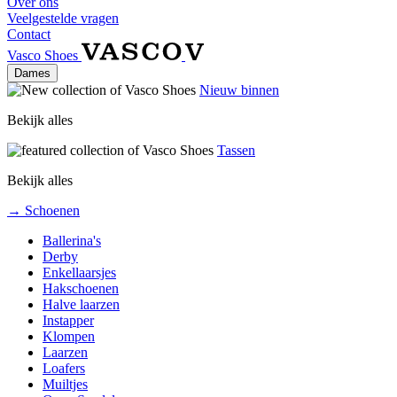
Over ons
Veelgestelde vragen
Contact
Vasco Shoes
Dames
Nieuw binnen
Bekijk alles
Tassen
Bekijk alles
→ Schoenen
Ballerina's
Derby
Enkellaarsjes
Hakschoenen
Halve laarzen
Instapper
Klompen
Laarzen
Loafers
Muiltjes