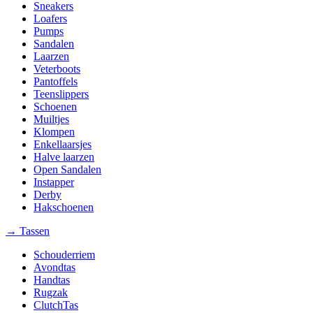
Sneakers
Loafers
Pumps
Sandalen
Laarzen
Veterboots
Pantoffels
Teenslippers
Schoenen
Muiltjes
Klompen
Enkellaarsjes
Halve laarzen
Open Sandalen
Instapper
Derby
Hakschoenen
→ Tassen
Schouderriem
Avondtas
Handtas
Rugzak
ClutchTas