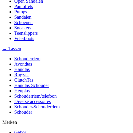
Open Sandalen
Pantoffels
Pumps
Sandalen
Schoenen
Sneakers
Teenslippers
Veterboots
→ Tassen
Schouderriem
Avondtas
Handtas
Rugzak
ClutchTas
Handtas-Schouder
Heuptas
Schouderriem/telefoon
Diverse accessoires
Schouder-Schouderriem
Schouder
Merken
Gabor