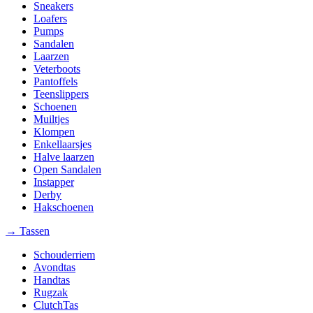
Sneakers
Loafers
Pumps
Sandalen
Laarzen
Veterboots
Pantoffels
Teenslippers
Schoenen
Muiltjes
Klompen
Enkellaarsjes
Halve laarzen
Open Sandalen
Instapper
Derby
Hakschoenen
→ Tassen
Schouderriem
Avondtas
Handtas
Rugzak
ClutchTas