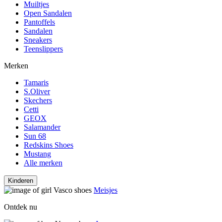
Muiltjes
Open Sandalen
Pantoffels
Sandalen
Sneakers
Teenslippers
Merken
Tamaris
S.Oliver
Skechers
Cetti
GEOX
Salamander
Sun 68
Redskins Shoes
Mustang
Alle merken
Kinderen
Meisjes
Ontdek nu