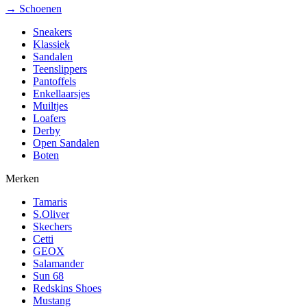
→ Schoenen
Sneakers
Klassiek
Sandalen
Teenslippers
Pantoffels
Enkellaarsjes
Muiltjes
Loafers
Derby
Open Sandalen
Boten
Merken
Tamaris
S.Oliver
Skechers
Cetti
GEOX
Salamander
Sun 68
Redskins Shoes
Mustang