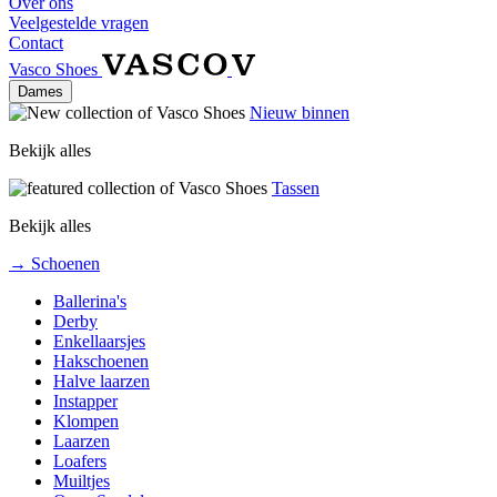
Over ons
Veelgestelde vragen
Contact
Vasco Shoes
Dames
Nieuw binnen
Bekijk alles
Tassen
Bekijk alles
→ Schoenen
Ballerina's
Derby
Enkellaarsjes
Hakschoenen
Halve laarzen
Instapper
Klompen
Laarzen
Loafers
Muiltjes