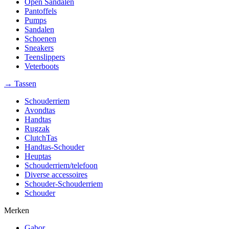
Open Sandalen
Pantoffels
Pumps
Sandalen
Schoenen
Sneakers
Teenslippers
Veterboots
→ Tassen
Schouderriem
Avondtas
Handtas
Rugzak
ClutchTas
Handtas-Schouder
Heuptas
Schouderriem/telefoon
Diverse accessoires
Schouder-Schouderriem
Schouder
Merken
Gabor