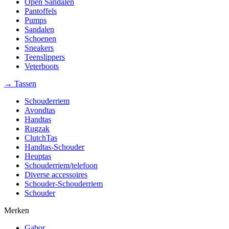
Open Sandalen
Pantoffels
Pumps
Sandalen
Schoenen
Sneakers
Teenslippers
Veterboots
→ Tassen
Schouderriem
Avondtas
Handtas
Rugzak
ClutchTas
Handtas-Schouder
Heuptas
Schouderriem/telefoon
Diverse accessoires
Schouder-Schouderriem
Schouder
Merken
Gabor