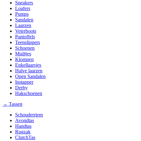
Sneakers
Loafers
Pumps
Sandalen
Laarzen
Veterboots
Pantoffels
Teenslippers
Schoenen
Muiltjes
Klompen
Enkellaarsjes
Halve laarzen
Open Sandalen
Instapper
Derby
Hakschoenen
→ Tassen
Schouderriem
Avondtas
Handtas
Rugzak
ClutchTas