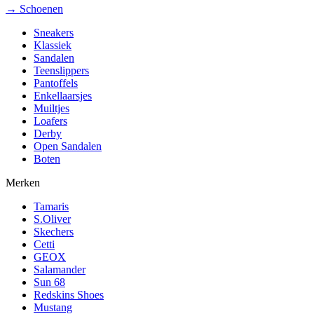
→ Schoenen
Sneakers
Klassiek
Sandalen
Teenslippers
Pantoffels
Enkellaarsjes
Muiltjes
Loafers
Derby
Open Sandalen
Boten
Merken
Tamaris
S.Oliver
Skechers
Cetti
GEOX
Salamander
Sun 68
Redskins Shoes
Mustang