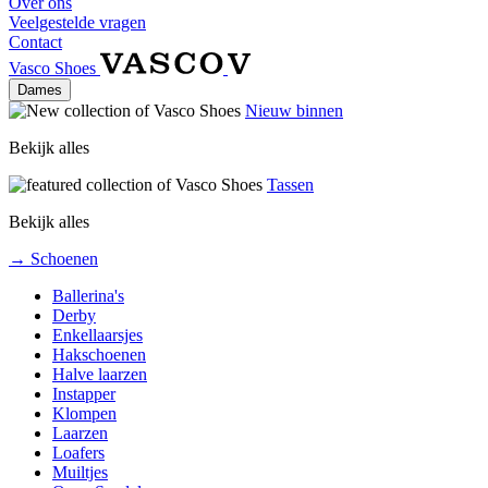
Over ons
Veelgestelde vragen
Contact
Vasco Shoes
Dames
Nieuw binnen
Bekijk alles
Tassen
Bekijk alles
→ Schoenen
Ballerina's
Derby
Enkellaarsjes
Hakschoenen
Halve laarzen
Instapper
Klompen
Laarzen
Loafers
Muiltjes