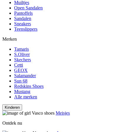
Muiltjes
Open Sandalen
Pantoffels
Sandalen
Sneakers
Teenslippers
Merken
Tamaris
S.Oliver
Skechers
Cetti
GEOX
Salamander
Sun 68
Redskins Shoes
Mustang
Alle merken
Kinderen
Meisjes
Ontdek nu