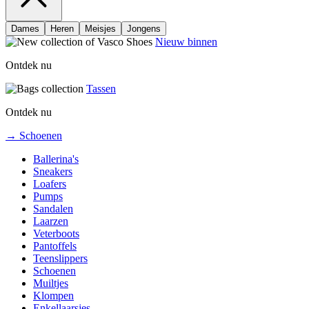
Dames
Heren
Meisjes
Jongens
Nieuw binnen
Ontdek nu
Tassen
Ontdek nu
→ Schoenen
Ballerina's
Sneakers
Loafers
Pumps
Sandalen
Laarzen
Veterboots
Pantoffels
Teenslippers
Schoenen
Muiltjes
Klompen
Enkellaarsjes