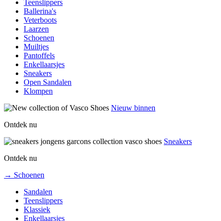
Teenslippers
Ballerina's
Veterboots
Laarzen
Schoenen
Muiltjes
Pantoffels
Enkellaarsjes
Sneakers
Open Sandalen
Klompen
Nieuw binnen
Ontdek nu
Sneakers
Ontdek nu
→ Schoenen
Sandalen
Teenslippers
Klassiek
Enkellaarsjes