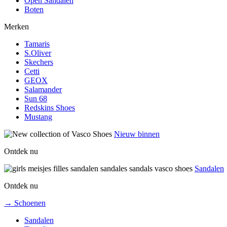
Open Sandalen
Boten
Merken
Tamaris
S.Oliver
Skechers
Cetti
GEOX
Salamander
Sun 68
Redskins Shoes
Mustang
Nieuw binnen
Ontdek nu
Sandalen
Ontdek nu
→ Schoenen
Sandalen