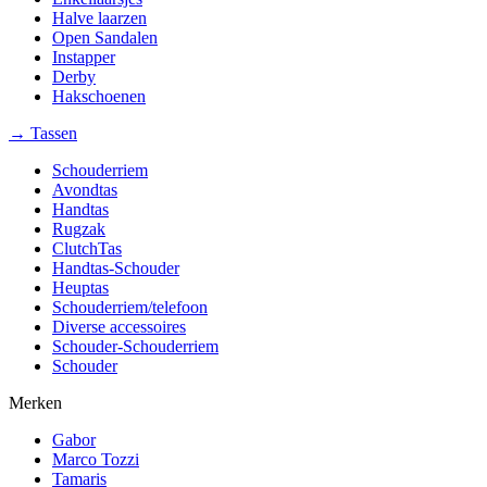
Halve laarzen
Open Sandalen
Instapper
Derby
Hakschoenen
→ Tassen
Schouderriem
Avondtas
Handtas
Rugzak
ClutchTas
Handtas-Schouder
Heuptas
Schouderriem/telefoon
Diverse accessoires
Schouder-Schouderriem
Schouder
Merken
Gabor
Marco Tozzi
Tamaris