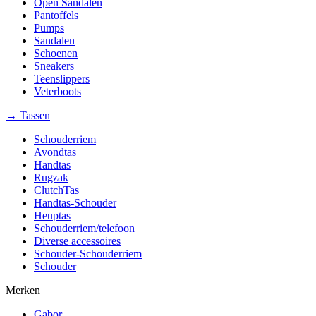
Open Sandalen
Pantoffels
Pumps
Sandalen
Schoenen
Sneakers
Teenslippers
Veterboots
→ Tassen
Schouderriem
Avondtas
Handtas
Rugzak
ClutchTas
Handtas-Schouder
Heuptas
Schouderriem/telefoon
Diverse accessoires
Schouder-Schouderriem
Schouder
Merken
Gabor