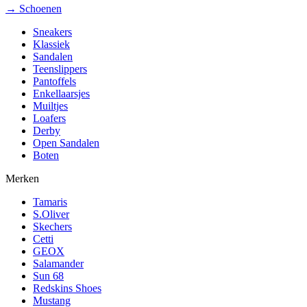
→ Schoenen
Sneakers
Klassiek
Sandalen
Teenslippers
Pantoffels
Enkellaarsjes
Muiltjes
Loafers
Derby
Open Sandalen
Boten
Merken
Tamaris
S.Oliver
Skechers
Cetti
GEOX
Salamander
Sun 68
Redskins Shoes
Mustang