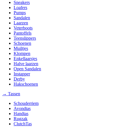
Sneakers
Loafers
Pumps
Sandalen
Laarzen
Veterboots
Pantoffels
Teenslippers
Schoenen
Muiltjes
Klompen
Enkellaarsjes
Halve laarzen
Open Sandalen
Instapper
Derby
Hakschoenen
→ Tassen
Schouderriem
Avondtas
Handtas
Rugzak
ClutchTas