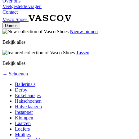
Over ons
Veelgestelde vragen
Contact
Vasco Shoes
Dames
Nieuw binnen
Bekijk alles
Tassen
Bekijk alles
→ Schoenen
Ballerina's
Derby
Enkellaarsjes
Hakschoenen
Halve laarzen
Instapper
Klompen
Laarzen
Loafers
Muiltjes