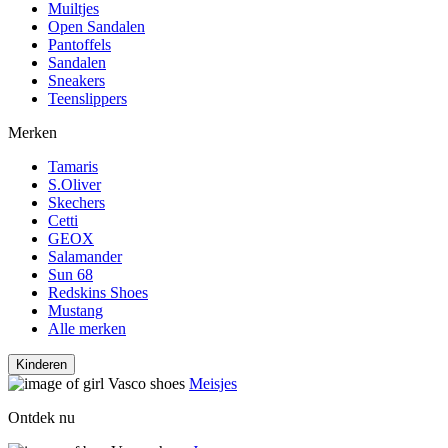
Muiltjes
Open Sandalen
Pantoffels
Sandalen
Sneakers
Teenslippers
Merken
Tamaris
S.Oliver
Skechers
Cetti
GEOX
Salamander
Sun 68
Redskins Shoes
Mustang
Alle merken
Kinderen
Meisjes
Ontdek nu