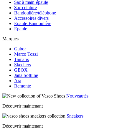
Sac à main-épaule
Sac ceinture
Bandoulière/téléphone
Accessoires divers
Epaule-Bandoulière
Epaule
Marques
Gabor
Marco Tozzi
Tamaris
Skechers
GEOX
Jana Softline
Ara
Remonte
Nouveautés
Découvrir maintenant
Sneakers
Découvrir maintenant