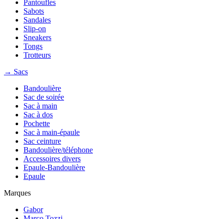
Pantoufles
Sabots
Sandales
Slip-on
Sneakers
Tongs
Trotteurs
→ Sacs
Bandoulière
Sac de soirée
Sac à main
Sac à dos
Pochette
Sac à main-épaule
Sac ceinture
Bandoulière/téléphone
Accessoires divers
Epaule-Bandoulière
Epaule
Marques
Gabor
Marco Tozzi