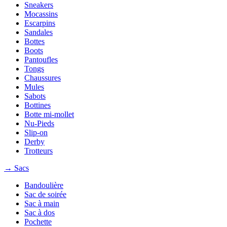
Sneakers
Mocassins
Escarpins
Sandales
Bottes
Boots
Pantoufles
Tongs
Chaussures
Mules
Sabots
Bottines
Botte mi-mollet
Nu-Pieds
Slip-on
Derby
Trotteurs
→ Sacs
Bandoulière
Sac de soirée
Sac à main
Sac à dos
Pochette