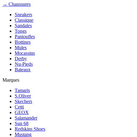
→ Chaussures
Sneakers
Classique
Sandales
Tongs
Pantoufles
Bottines
Mules
Mocassins
Derby
Nu-Pieds
Bateaux
Marques
Tamaris
S.Oliver
Skechers
Cetti
GEOX
Salamander
Sun 68
Redskins Shoes
Mustang