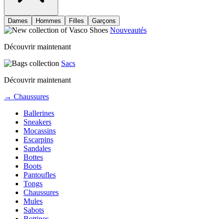
Dames
Hommes
Filles
Garçons
Nouveautés
Découvrir maintenant
Sacs
Découvrir maintenant
→ Chaussures
Ballerines
Sneakers
Mocassins
Escarpins
Sandales
Bottes
Boots
Pantoufles
Tongs
Chaussures
Mules
Sabots
Bottines