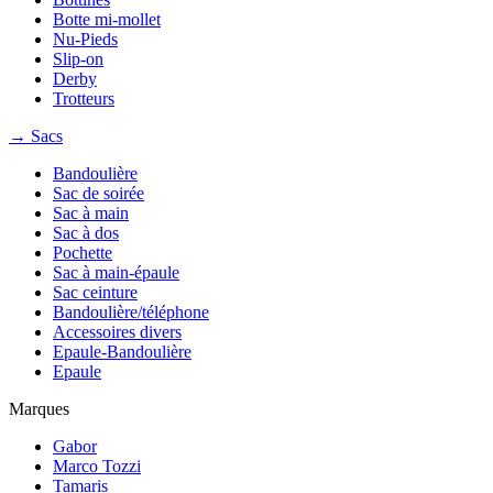
Botte mi-mollet
Nu-Pieds
Slip-on
Derby
Trotteurs
→ Sacs
Bandoulière
Sac de soirée
Sac à main
Sac à dos
Pochette
Sac à main-épaule
Sac ceinture
Bandoulière/téléphone
Accessoires divers
Epaule-Bandoulière
Epaule
Marques
Gabor
Marco Tozzi
Tamaris