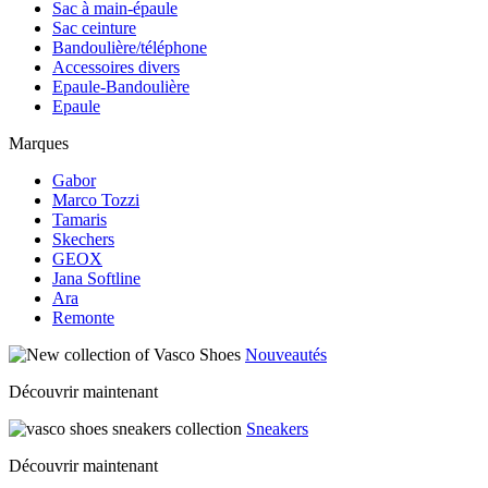
Sac à main-épaule
Sac ceinture
Bandoulière/téléphone
Accessoires divers
Epaule-Bandoulière
Epaule
Marques
Gabor
Marco Tozzi
Tamaris
Skechers
GEOX
Jana Softline
Ara
Remonte
Nouveautés
Découvrir maintenant
Sneakers
Découvrir maintenant