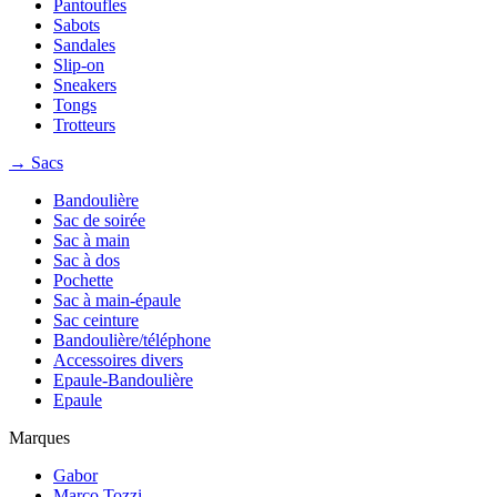
Pantoufles
Sabots
Sandales
Slip-on
Sneakers
Tongs
Trotteurs
→ Sacs
Bandoulière
Sac de soirée
Sac à main
Sac à dos
Pochette
Sac à main-épaule
Sac ceinture
Bandoulière/téléphone
Accessoires divers
Epaule-Bandoulière
Epaule
Marques
Gabor
Marco Tozzi