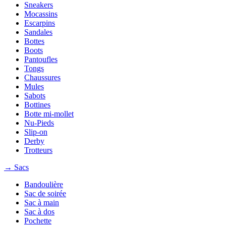
Sneakers
Mocassins
Escarpins
Sandales
Bottes
Boots
Pantoufles
Tongs
Chaussures
Mules
Sabots
Bottines
Botte mi-mollet
Nu-Pieds
Slip-on
Derby
Trotteurs
→ Sacs
Bandoulière
Sac de soirée
Sac à main
Sac à dos
Pochette