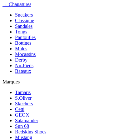
→ Chaussures
Sneakers
Classique
Sandales
Tongs
Pantoufles
Bottines
Mules
Mocassins
Derby
Nu-Pieds
Bateaux
Marques
Tamaris
S.Oliver
Skechers
Cetti
GEOX
Salamander
Sun 68
Redskins Shoes
Mustang