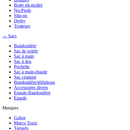
Botte mi-mollet
Nu-Pieds
Slip-on
Derby
Trotteurs
→ Sacs
Bandoulière
Sac de soirée
Sac à main
Sac à dos
Pochette
Sac à main-épaule
Sac ceinture
Bandoulière/téléphone
Accessoires divers
Epaule-Bandoulière
Epaule
Marques
Gabor
Marco Tozzi
Tamaris