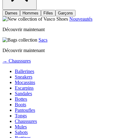
Dames
Hommes
Filles
Garçons
Nouveautés
Découvrir maintenant
Sacs
Découvrir maintenant
→ Chaussures
Ballerines
Sneakers
Mocassins
Escarpins
Sandales
Bottes
Boots
Pantoufles
Tongs
Chaussures
Mules
Sabots
Bottines