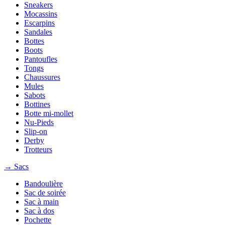
Sneakers
Mocassins
Escarpins
Sandales
Bottes
Boots
Pantoufles
Tongs
Chaussures
Mules
Sabots
Bottines
Botte mi-mollet
Nu-Pieds
Slip-on
Derby
Trotteurs
→ Sacs
Bandoulière
Sac de soirée
Sac à main
Sac à dos
Pochette