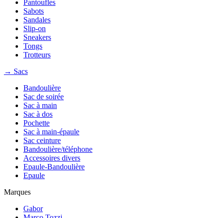
Pantoufles
Sabots
Sandales
Slip-on
Sneakers
Tongs
Trotteurs
→ Sacs
Bandoulière
Sac de soirée
Sac à main
Sac à dos
Pochette
Sac à main-épaule
Sac ceinture
Bandoulière/téléphone
Accessoires divers
Epaule-Bandoulière
Epaule
Marques
Gabor
Marco Tozzi