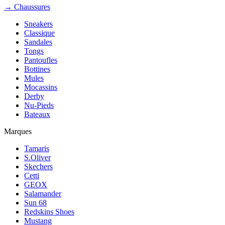
→ Chaussures
Sneakers
Classique
Sandales
Tongs
Pantoufles
Bottines
Mules
Mocassins
Derby
Nu-Pieds
Bateaux
Marques
Tamaris
S.Oliver
Skechers
Cetti
GEOX
Salamander
Sun 68
Redskins Shoes
Mustang