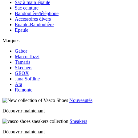
Sac à main-épaule
Sac ceinture
Bandoulière/téléphone
Accessoires divers
Epaule-Bandoulière
Epaule
Marques
Gabor
Marco Tozzi
Tamaris
Skechers
GEOX
Jana Softline
Ara
Remonte
Nouveautés
Découvrir maintenant
Sneakers
Découvrir maintenant