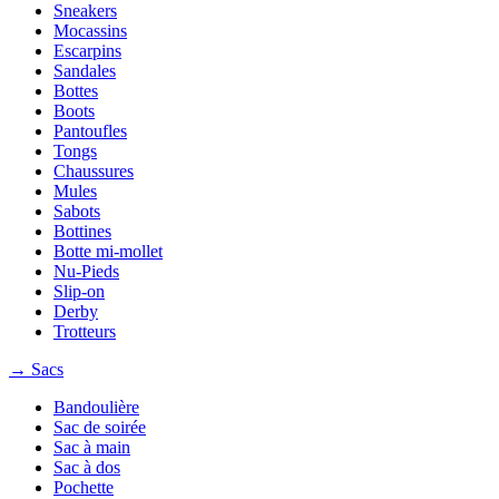
Sneakers
Mocassins
Escarpins
Sandales
Bottes
Boots
Pantoufles
Tongs
Chaussures
Mules
Sabots
Bottines
Botte mi-mollet
Nu-Pieds
Slip-on
Derby
Trotteurs
→ Sacs
Bandoulière
Sac de soirée
Sac à main
Sac à dos
Pochette