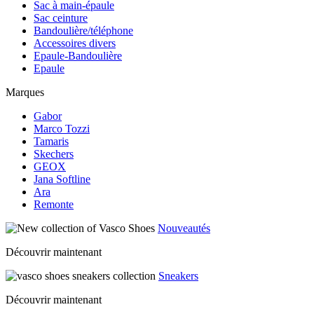
Sac à main-épaule
Sac ceinture
Bandoulière/téléphone
Accessoires divers
Epaule-Bandoulière
Epaule
Marques
Gabor
Marco Tozzi
Tamaris
Skechers
GEOX
Jana Softline
Ara
Remonte
Nouveautés
Découvrir maintenant
Sneakers
Découvrir maintenant