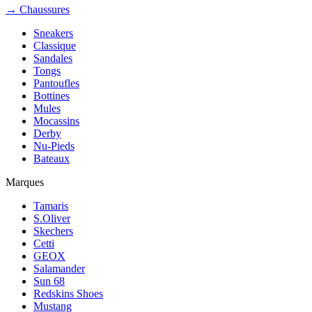
→ Chaussures
Sneakers
Classique
Sandales
Tongs
Pantoufles
Bottines
Mules
Mocassins
Derby
Nu-Pieds
Bateaux
Marques
Tamaris
S.Oliver
Skechers
Cetti
GEOX
Salamander
Sun 68
Redskins Shoes
Mustang