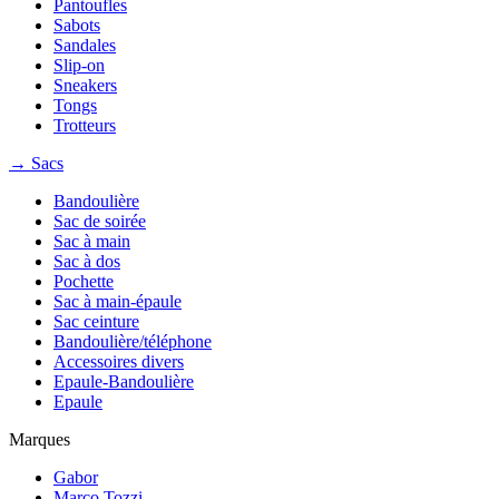
Pantoufles
Sabots
Sandales
Slip-on
Sneakers
Tongs
Trotteurs
→ Sacs
Bandoulière
Sac de soirée
Sac à main
Sac à dos
Pochette
Sac à main-épaule
Sac ceinture
Bandoulière/téléphone
Accessoires divers
Epaule-Bandoulière
Epaule
Marques
Gabor
Marco Tozzi