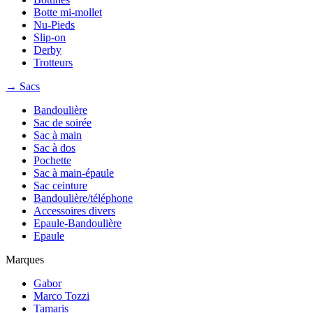
Botte mi-mollet
Nu-Pieds
Slip-on
Derby
Trotteurs
→ Sacs
Bandoulière
Sac de soirée
Sac à main
Sac à dos
Pochette
Sac à main-épaule
Sac ceinture
Bandoulière/téléphone
Accessoires divers
Epaule-Bandoulière
Epaule
Marques
Gabor
Marco Tozzi
Tamaris