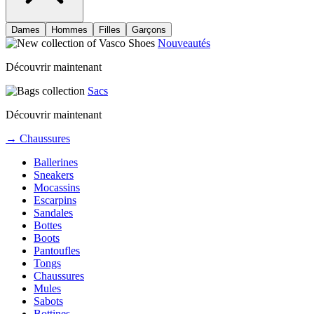
Dames
Hommes
Filles
Garçons
Nouveautés
Découvrir maintenant
Sacs
Découvrir maintenant
→ Chaussures
Ballerines
Sneakers
Mocassins
Escarpins
Sandales
Bottes
Boots
Pantoufles
Tongs
Chaussures
Mules
Sabots
Bottines