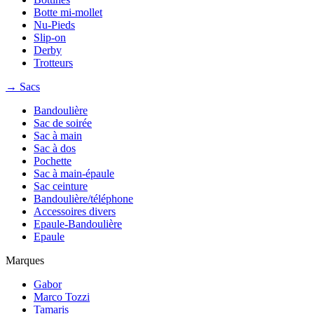
Botte mi-mollet
Nu-Pieds
Slip-on
Derby
Trotteurs
→ Sacs
Bandoulière
Sac de soirée
Sac à main
Sac à dos
Pochette
Sac à main-épaule
Sac ceinture
Bandoulière/téléphone
Accessoires divers
Epaule-Bandoulière
Epaule
Marques
Gabor
Marco Tozzi
Tamaris