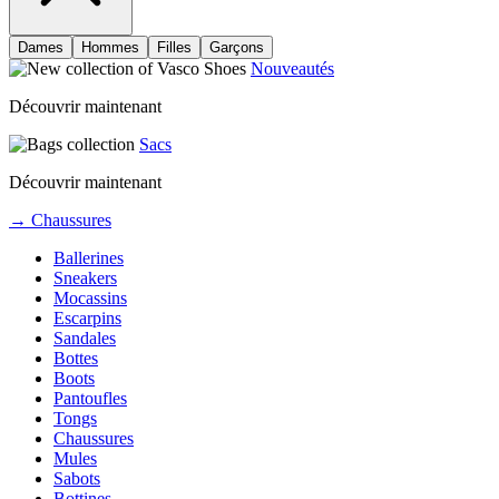
Dames
Hommes
Filles
Garçons
Nouveautés
Découvrir maintenant
Sacs
Découvrir maintenant
→ Chaussures
Ballerines
Sneakers
Mocassins
Escarpins
Sandales
Bottes
Boots
Pantoufles
Tongs
Chaussures
Mules
Sabots
Bottines