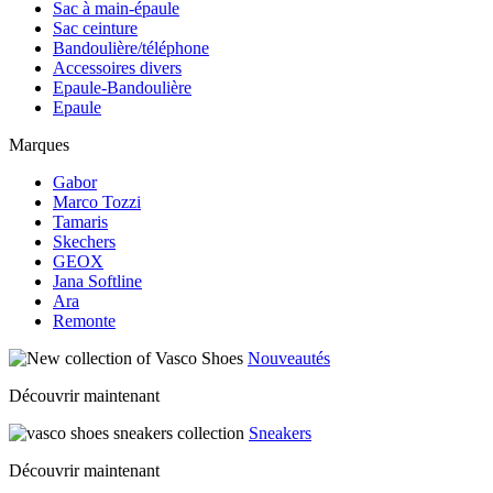
Sac à main-épaule
Sac ceinture
Bandoulière/téléphone
Accessoires divers
Epaule-Bandoulière
Epaule
Marques
Gabor
Marco Tozzi
Tamaris
Skechers
GEOX
Jana Softline
Ara
Remonte
Nouveautés
Découvrir maintenant
Sneakers
Découvrir maintenant