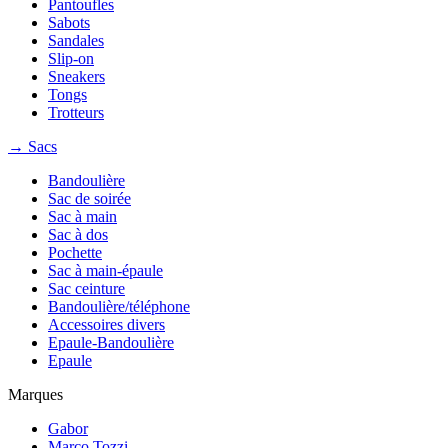
Pantoufles
Sabots
Sandales
Slip-on
Sneakers
Tongs
Trotteurs
→ Sacs
Bandoulière
Sac de soirée
Sac à main
Sac à dos
Pochette
Sac à main-épaule
Sac ceinture
Bandoulière/téléphone
Accessoires divers
Epaule-Bandoulière
Epaule
Marques
Gabor
Marco Tozzi