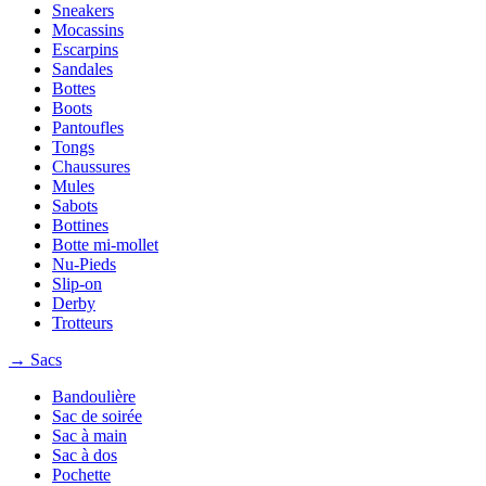
Sneakers
Mocassins
Escarpins
Sandales
Bottes
Boots
Pantoufles
Tongs
Chaussures
Mules
Sabots
Bottines
Botte mi-mollet
Nu-Pieds
Slip-on
Derby
Trotteurs
→ Sacs
Bandoulière
Sac de soirée
Sac à main
Sac à dos
Pochette