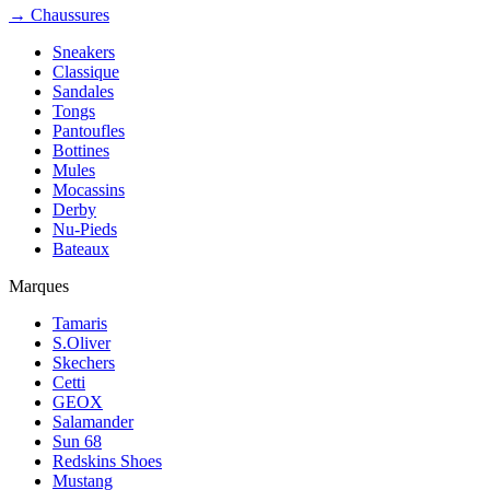
→ Chaussures
Sneakers
Classique
Sandales
Tongs
Pantoufles
Bottines
Mules
Mocassins
Derby
Nu-Pieds
Bateaux
Marques
Tamaris
S.Oliver
Skechers
Cetti
GEOX
Salamander
Sun 68
Redskins Shoes
Mustang